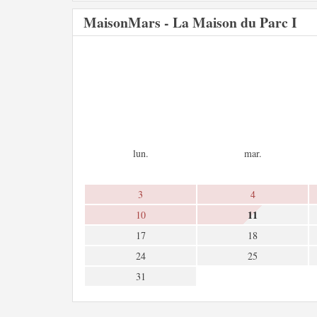
MaisonMars - La Maison du Parc I
lun.
mar.
3
4
11
10
17
18
24
25
31