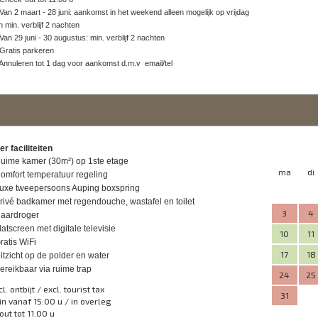
 Van 2 maart - 28 juni: aankomst in het weekend alleen mogelijk op vrijdag
n min. verblijf 2 nachten
 Van 29 juni - 30 augustus: min. verblijf 2 nachten
 Gratis parkeren
 Annuleren tot 1 dag voor aankomst d.m.v email/tel
r faciliteiten
uime kamer (30m²) op 1ste etage
ma
di
omfort temperatuur regeling
uxe tweepersoons Auping boxspring
rivé badkamer met regendouche, wastafel en toilet
3
4
aardroger
latscreen met digitale televisie
10
11
ratis WiFi
17
18
itzicht op de polder en water
ereikbaar via ruime trap
24
25
cl. ontbijt / excl. tourist tax
31
in vanaf 15:00 u / in overleg
out tot 11.00 u