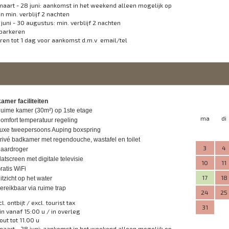
maart - 28 juni: aankomst in het weekend alleen mogelijk op
en min. verblijf 2 nachten
 juni - 30 augustus: min. verblijf 2 nachten
 parkeren
ren tot 1 dag voor aankomst d.m.v email/tel
amer faciliteiten
uime kamer (30m²) op 1ste etage
ma
di
omfort temperatuur regeling
uxe tweepersoons Auping boxspring
rivé badkamer met regendouche, wastafel en toilet
3
4
aardroger
latscreen met digitale televisie
10
11
ratis WiFi
17
18
itzicht op het water
ereikbaar via ruime trap
24
25
cl. ontbijt / excl. tourist tax
31
in vanaf 15:00 u / in overleg
out tot 11.00 u
maart - 28 juni: aankomst in het weekend alleen mogelijk op