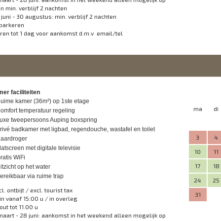
en min. verblijf 2 nachten
 juni - 30 augustus: min. verblijf 2 nachten
 parkeren
ren tot 1 dag voor aankomst d.m.v email/tel
r faciliteiten
uime kamer (36m²) op 1ste etage
ma
di
omfort temperatuur regeling
uxe tweepersoons Auping boxspring
rivé badkamer met ligbad, regendouche, wastafel en toilet
3
4
aardroger
latscreen met digitale televisie
10
11
ratis WiFi
17
18
itzicht op het water
ereikbaar via ruime trap
24
25
cl. ontbijt / excl. tourist tax
31
in vanaf 15:00 u / in overleg
out tot 11.00 u
maart - 28 juni: aankomst in het weekend alleen mogelijk op