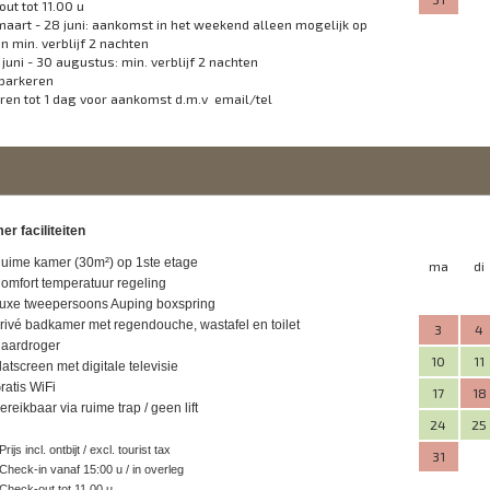
out tot 11.00 u
maart - 28 juni: aankomst in het weekend alleen mogelijk op
en min. verblijf 2 nachten
 juni - 30 augustus: min. verblijf 2 nachten
 parkeren
ren tot 1 dag voor aankomst d.m.v email/tel
er faciliteiten
uime kamer (30m²) op 1ste etage
ma
di
omfort temperatuur regeling
uxe tweepersoons Auping boxspring
rivé badkamer met regendouche, wastafel en toilet
3
4
aardroger
10
11
latscreen met digitale televisie
ratis WiFi
17
18
ereikbaar via ruime trap / geen lift
24
25
Prijs incl. ontbijt / excl. tourist tax
31
 Check-in vanaf 15:00 u / in overleg
 Check-out tot 11.00 u