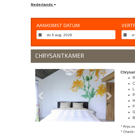
Nederlands
AANKOMST DATUM
VERT
CHRYSANTKAMER
Previous
Next
Chrysant
R
C
L
P
H
F
G
B
* Prijs in
* Check-