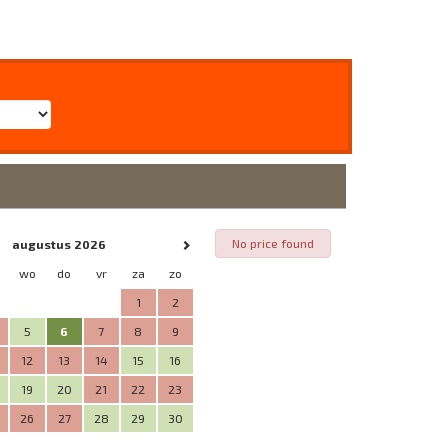
No price found
augustus 2026
wo
do
vr
za
zo
1
2
5
6
7
8
9
12
13
14
15
16
19
20
21
22
23
26
27
28
29
30