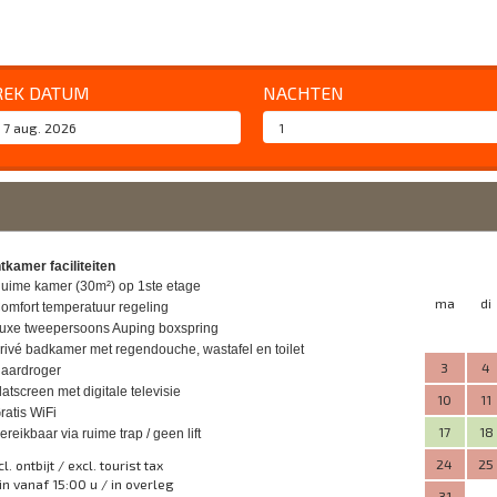
REK DATUM
NACHTEN
kamer faciliteiten
uime kamer (30m²) op 1ste etage
ma
di
omfort temperatuur regeling
uxe tweepersoons Auping boxspring
rivé badkamer met regendouche, wastafel en toilet
3
4
aardroger
latscreen met digitale televisie
10
11
ratis WiFi
17
18
ereikbaar via ruime trap / geen lift
24
25
cl. ontbijt / excl. tourist tax
in vanaf 15:00 u / in overleg
31