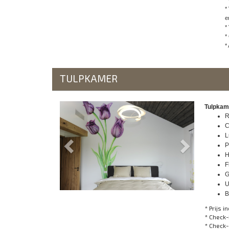
*
e
*
*
*
TULPKAMER
Previous
Next
Tulpkame
R
C
L
P
H
F
G
U
B
* Prijs in
* Check-
* Check-