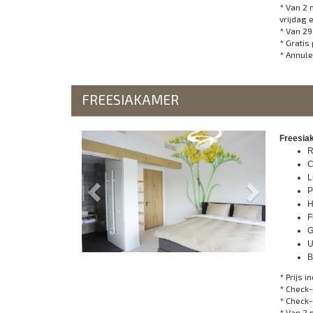
* Van 2 
vrijdag 
* Van 29
* Gratis
* Annule
FREESIAKAMER
Previous
Next
Freesiak
R
C
L
P
H
F
G
U
B
* Prijs in
* Check-
* Check-
* Van 2 