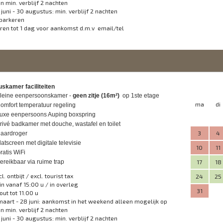
en min. verblijf 2 nachten
 juni - 30 augustus: min. verblijf 2 nachten
 parkeren
ren tot 1 dag voor aankomst d.m.v email/tel
uskamer faciliteiten
leine eenpersoonskamer -
geen zitje (16m²)
op 1ste etage
ma
di
omfort temperatuur regeling
uxe eenpersoons Auping boxspring
rivé badkamer met douche, wastafel en toilet
3
4
aardroger
latscreen met digitale televisie
10
11
ratis WiFi
ereikbaar via ruime trap
17
18
cl. ontbijt / excl. tourist tax
24
25
in vanaf 15:00 u / in overleg
31
out tot 11.00 u
maart - 28 juni: aankomst in het weekend alleen mogelijk op
en min. verblijf 2 nachten
 juni - 30 augustus: min. verblijf 2 nachten