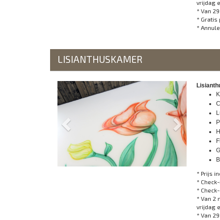
vrijdag 
* Van 29
* Gratis
* Annule
LISIANTHUSKAMER
Previous
Next
Lisianth
K
C
L
P
H
F
G
B
* Prijs in
* Check-
* Check-
* Van 2 
vrijdag 
* Van 29