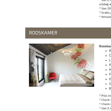
vrijdag 
* Van 29
* Gratis
* Annule
ROOSKAMER
Previous
Next
Rooskame
R
C
L
P
H
F
G
U
B
* Prijs in
* Check-
* Check-
* Van 2 