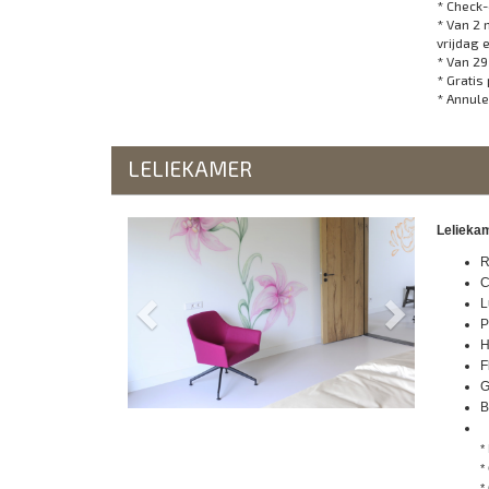
* Check-
* Van 2 
vrijdag 
* Van 29
* Gratis
* Annule
LELIEKAMER
Previous
Next
Leliekam
R
C
L
P
H
F
G
B
* 
*
*