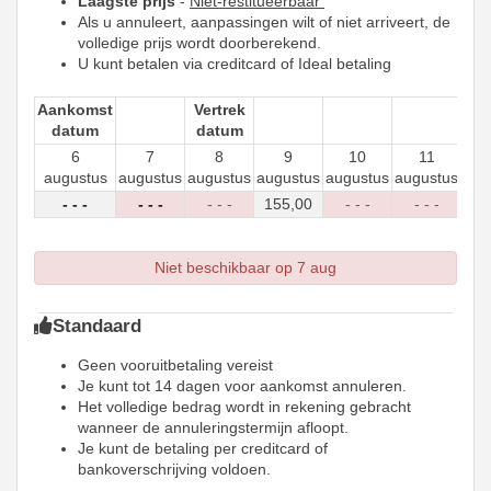
Laagste prijs
-
Niet-restitueerbaar
Als u annuleert, aanpassingen wilt of niet arriveert, de
volledige prijs wordt doorberekend.
U kunt betalen via creditcard of Ideal betaling
Aankomst
Vertrek
datum
datum
6
7
8
9
10
11
augustus
augustus
augustus
augustus
augustus
augustus
aug
- - -
- - -
- - -
155
,00
- - -
- - -
-
Niet beschikbaar op 7 aug
Standaard
Geen vooruitbetaling vereist
Je kunt tot 14 dagen voor aankomst annuleren.
Het volledige bedrag wordt in rekening gebracht
wanneer de annuleringstermijn afloopt.
Je kunt de betaling per creditcard of
bankoverschrijving voldoen.