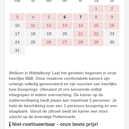
ma
di
wo
do
vr
za
zo
1
2
3
4
5
6
7
8
9
10
11
12
13
14
15
16
17
18
19
20
21
22
23
24
25
26
27
28
29
30
31
Welkom in Middelburg! Laat het genieten beginnen in onze
heerlijke B&B. Onze moderne comfortabele kamers zijn
onlangs volledig gerenoveerd en zijn voorzien van heerlijke
luxe boxsprings. Uiteraard zit ons beroemde ontbijt
inbegrepen in iedere overnachting. De kamer op de
zolderverdieping biedt plaats aan maximaal 3 personen. Je
hebt de beschikking over een 2-persoons boxspring en een
slaapbank. Vanuit de zithoek biedt de kamer een mooi
uitzicht op de levendige Pottenmarkt.
Niet-restitueerbaar - onze beste prijs!