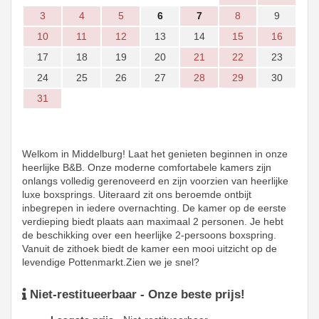
3
4
5
6
7
8
9
10
11
12
13
14
15
16
17
18
19
20
21
22
23
24
25
26
27
28
29
30
31
Welkom in Middelburg! Laat het genieten beginnen in onze
heerlijke B&B. Onze moderne comfortabele kamers zijn
onlangs volledig gerenoveerd en zijn voorzien van heerlijke
luxe boxsprings. Uiteraard zit ons beroemde ontbijt
inbegrepen in iedere overnachting. De kamer op de eerste
verdieping biedt plaats aan maximaal 2 personen. Je hebt
de beschikking over een heerlijke 2-persoons boxspring.
Vanuit de zithoek biedt de kamer een mooi uitzicht op de
levendige Pottenmarkt.Zien we je snel?
Niet-restitueerbaar - Onze beste prijs!