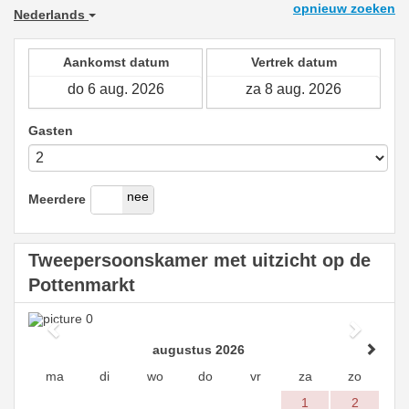
opnieuw zoeken
Nederlands
Aankomst datum
Vertrek datum
Gasten
ja
nee
Meerdere
Tweepersoonskamer met uitzicht op de
Pottenmarkt
Previous
Next
augustus 2026
ma
di
wo
do
vr
za
zo
1
2