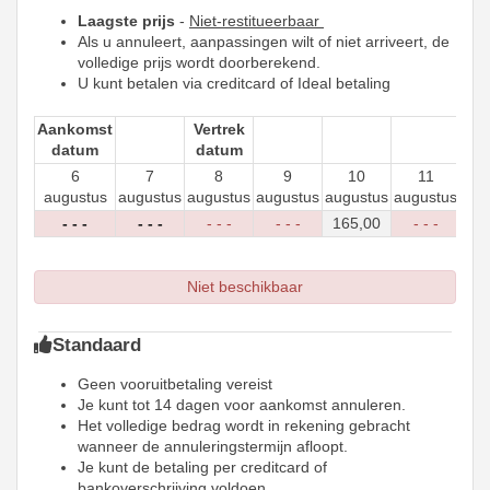
Laagste prijs
-
Niet-restitueerbaar
Als u annuleert, aanpassingen wilt of niet arriveert, de
volledige prijs wordt doorberekend.
U kunt betalen via creditcard of Ideal betaling
Aankomst
Vertrek
datum
datum
6
7
8
9
10
11
augustus
augustus
augustus
augustus
augustus
augustus
aug
- - -
- - -
- - -
- - -
165
,00
- - -
-
Niet beschikbaar
Standaard
Geen vooruitbetaling vereist
Je kunt tot 14 dagen voor aankomst annuleren.
Het volledige bedrag wordt in rekening gebracht
wanneer de annuleringstermijn afloopt.
Je kunt de betaling per creditcard of
bankoverschrijving voldoen.