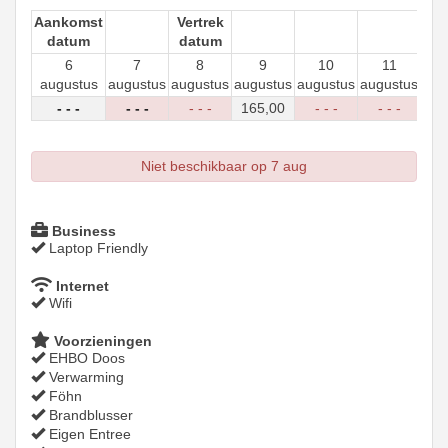
Aankomst
Vertrek
datum
datum
6
7
8
9
10
11
augustus
augustus
augustus
augustus
augustus
augustus
aug
- - -
- - -
- - -
165
,00
- - -
- - -
-
Niet beschikbaar op 7 aug
Business
Laptop Friendly
Internet
Wifi
Voorzieningen
EHBO Doos
Verwarming
Föhn
Brandblusser
Eigen Entree