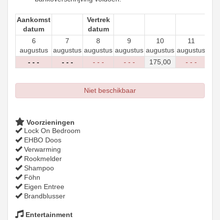
Aankomst
Vertrek
datum
datum
6
7
8
9
10
11
augustus
augustus
augustus
augustus
augustus
augustus
aug
- - -
- - -
- - -
- - -
175
,00
- - -
-
Niet beschikbaar
Voorzieningen
Lock On Bedroom
EHBO Doos
Verwarming
Rookmelder
Shampoo
Föhn
Eigen Entree
Brandblusser
Entertainment