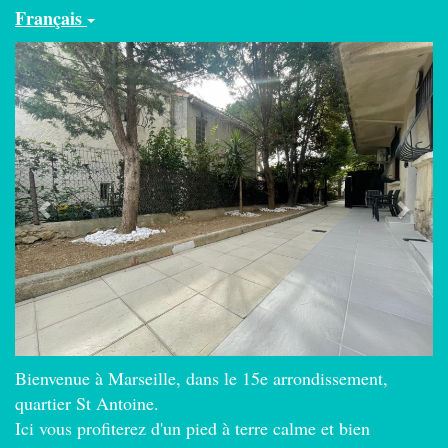
Nouvelle recherche
Français
Previous
Next
Bienvenue à Marseille, dans le 15e arrondissement,
quartier St Antoine.
Ici vous profiterez d'un pied à terre calme et bien