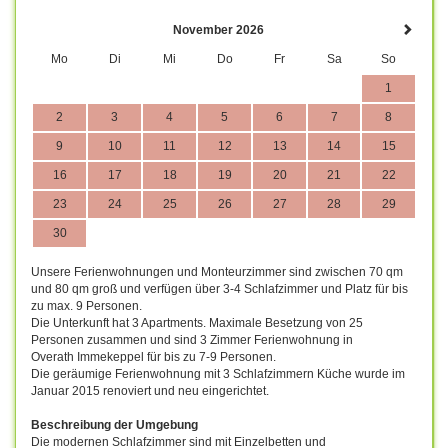
November 2026
Mo
Di
Mi
Do
Fr
Sa
So
1
2
3
4
5
6
7
8
9
10
11
12
13
14
15
16
17
18
19
20
21
22
23
24
25
26
27
28
29
30
Unsere Ferienwohnungen und Monteurzimmer sind zwischen 70 qm
und 80 qm groß und verfügen über 3-4 Schlafzimmer und Platz für bis
zu max. 9 Personen.
Die Unterkunft hat 3 Apartments. Maximale Besetzung von 25
Personen zusammen und sind 3 Zimmer Ferienwohnung in
Overath Immekeppel für bis zu 7-9 Personen.
Die geräumige Ferienwohnung mit 3 Schlafzimmern Küche wurde im
Januar 2015 renoviert und neu eingerichtet.
Beschreibung der Umgebung
Die modernen Schlafzimmer sind mit Einzelbetten und