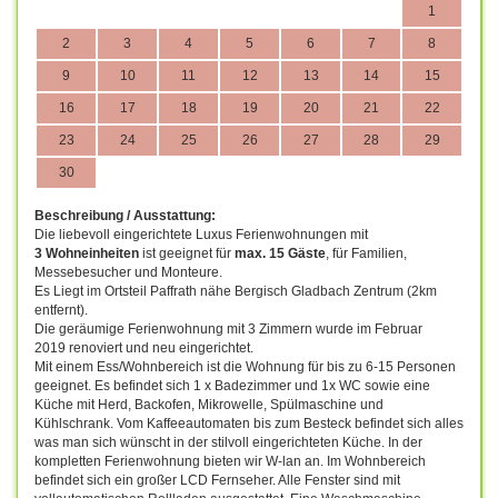
1
2
3
4
5
6
7
8
9
10
11
12
13
14
15
16
17
18
19
20
21
22
23
24
25
26
27
28
29
30
Beschreibung / Ausstattung:
Die liebevoll eingerichtete Luxus Ferienwohnungen mit
3 Wohneinheiten
ist geeignet für
max. 15 Gäste
, für Familien,
Messebesucher und Monteure.
Es Liegt im Ortsteil Paffrath nähe Bergisch Gladbach Zentrum (2km
entfernt).
Die geräumige Ferienwohnung mit 3 Zimmern wurde im Februar
2019 renoviert und neu eingerichtet.
Mit einem Ess/Wohnbereich ist die Wohnung für bis zu 6-15 Personen
geeignet. Es befindet sich 1 x Badezimmer und 1x WC sowie eine
Küche mit Herd, Backofen, Mikrowelle, Spülmaschine und
Kühlschrank. Vom Kaffeeautomaten bis zum Besteck befindet sich alles
was man sich wünscht in der stilvoll eingerichteten Küche. In der
kompletten Ferienwohnung bieten wir W-lan an. Im Wohnbereich
befindet sich ein großer LCD Fernseher. Alle Fenster sind mit