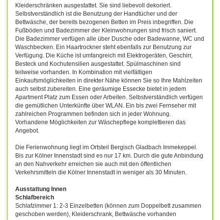
Kleiderschränken ausgestattet. Sie sind liebevoll dekoriert.
Selbstverständlich ist die Benutzung der Handtücher und der
Bettwäsche, der bereits bezogenen Betten im Preis inbegriffen. Die
Fußböden und Badezimmer der Kleinwohnungen sind frisch saniert.
Die Badezimmer verfügen alle über Dusche oder Badewanne, WC und
Waschbecken. Ein Haartrockner steht ebenfalls zur Benutzung zur
Verfügung. Die Küche ist umfangreich mit Elektrogeräten, Geschirr,
Besteck und Kochutensilien ausgestattet. Spülmaschinen sind
teilweise vorhanden. In Kombination mit vielfältigen
Einkaufsmöglichkeiten in direkter Nähe können Sie so Ihre Mahlzeiten
auch selbst zubereiten. Eine geräumige Essecke bietet in jedem
Apartment Platz zum Essen oder Arbeiten. Selbstverständlich verfügen
die gemütlichen Unterkünfte über WLAN. Ein bis zwei Fernseher mit
zahlreichen Programmen befinden sich in jeder Wohnung.
Vorhandene Möglichkeiten zur Wäschepflege komplettieren das
Angebot.
Die Ferienwohnung liegt im Ortsteil Bergisch Gladbach Immekeppel.
Bis zur Kölner Innenstadt sind es nur 17 km. Durch die gute Anbindung
an den Nahverkehr erreichen sie auch mit den öffentlichen
Verkehrsmitteln die Kölner Innenstadt in weniger als 30 Minuten.
Ausstattung Innen
Schlafbereich
Schlafzimmer 1: 2-3 Einzelbetten (können zum Doppelbett zusammen
geschoben werden), Kleiderschrank, Bettwäsche vorhanden