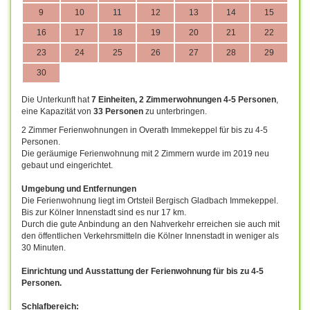
9
10
11
12
13
14
15
16
17
18
19
20
21
22
23
24
25
26
27
28
29
30
Die Unterkunft hat
7 Einheiten, 2 Zimmerwohnungen 4-5 Personen
,
eine Kapazität von
33 Personen
zu unterbringen.
2 Zimmer Ferienwohnungen in Overath Immekeppel für bis zu 4-5
Personen.
Die geräumige Ferienwohnung mit 2 Zimmern wurde im 2019 neu
gebaut und eingerichtet.
Umgebung und Entfernungen
Die Ferienwohnung liegt im Ortsteil Bergisch Gladbach Immekeppel.
Bis zur Kölner Innenstadt sind es nur 17 km.
Durch die gute Anbindung an den Nahverkehr erreichen sie auch mit
den öffentlichen Verkehrsmitteln die Kölner Innenstadt in weniger als
30 Minuten.
Einrichtung und Ausstattung der Ferienwohnung für bis zu 4-5
Personen.
Schlafbereich: