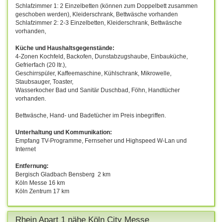
Schlafzimmer 1: 2 Einzelbetten (können zum Doppelbett zusammen
geschoben werden), Kleiderschrank, Bettwäsche vorhanden
Schlafzimmer 2: 2-3 Einzelbetten, Kleiderschrank, Bettwäsche
vorhanden,
Küche und Haushaltsgegenstände:
4-Zonen Kochfeld, Backofen, Dunstabzugshaube, Einbauküche,
Gefrierfach (20 ltr.),
Geschirrspüler, Kaffeemaschine, Kühlschrank, Mikrowelle,
Staubsauger, Toaster,
Wasserkocher Bad und Sanitär Duschbad, Föhn, Handtücher
vorhanden.
Bettwäsche, Hand- und Badetücher im Preis inbegriffen.
Unterhaltung und Kommunikation:
Empfang TV-Programme, Fernseher und Highspeed W-Lan und
Internet
Entfernung:
Bergisch Gladbach Bensberg 2 km
Köln Messe 16 km
Köln Zentrum 17 km
Rhein Apart 1 nähe Köln City Messe