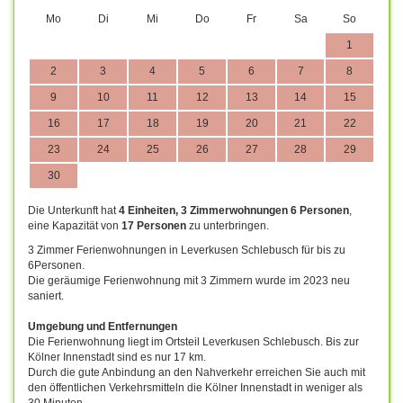
Mo
Di
Mi
Do
Fr
Sa
So
1
2
3
4
5
6
7
8
9
10
11
12
13
14
15
16
17
18
19
20
21
22
23
24
25
26
27
28
29
30
Die Unterkunft hat
4 Einheiten, 3 Zimmerwohnungen 6 Personen
,
eine Kapazität von
17 Personen
zu unterbringen.
3 Zimmer Ferienwohnungen in Leverkusen Schlebusch für bis zu
6Personen.
Die geräumige Ferienwohnung mit 3 Zimmern wurde im 2023 neu
saniert.
Umgebung und Entfernungen
Die Ferienwohnung liegt im Ortsteil Leverkusen Schlebusch. Bis zur
Kölner Innenstadt sind es nur 17 km.
Durch die gute Anbindung an den Nahverkehr erreichen Sie auch mit
den öffentlichen Verkehrsmitteln die Kölner Innenstadt in weniger als
30 Minuten.