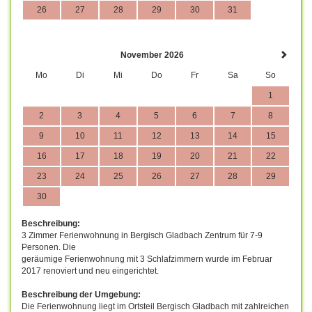
26
27
28
29
30
31
November 2026
Mo
Di
Mi
Do
Fr
Sa
So
1
2
3
4
5
6
7
8
9
10
11
12
13
14
15
16
17
18
19
20
21
22
23
24
25
26
27
28
29
30
Beschreibung:
3 Zimmer Ferienwohnung in Bergisch Gladbach Zentrum für 7-9
Personen. Die
geräumige Ferienwohnung mit 3 Schlafzimmern wurde im Februar
2017 renoviert und neu eingerichtet.
Beschreibung der Umgebung:
Die Ferienwohnung liegt im Ortsteil Bergisch Gladbach mit zahlreichen