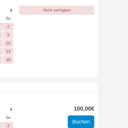
Nicht verfügbar
So
2
9
16
23
30
100
,00
€
So
2