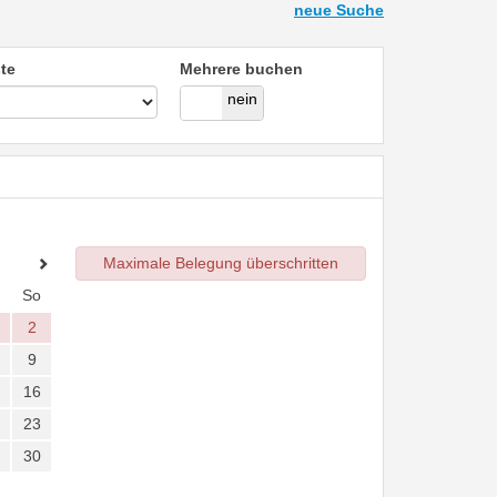
neue Suche
te
Mehrere buchen
ja
nein
Maximale Belegung überschritten
So
2
9
16
23
30