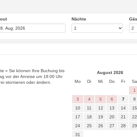
out
Nächte
Gäs
te = Sie können Ihre Buchung bis
August 2026
ag vor der Anreise um 18:00 Uhr
Mo
Di
Mi
Do
Fr
Sa
rei stornieren oder ändern.
1
3
4
5
6
7
8
10
11
12
13
14
15
17
18
19
20
21
22
24
25
26
27
28
29
31