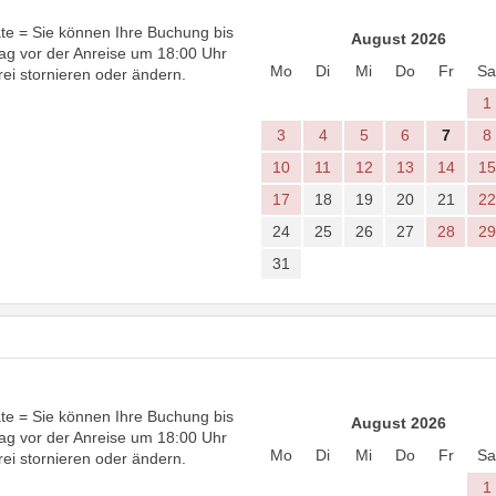
te = Sie können Ihre Buchung bis
August 2026
ag vor der Anreise um 18:00 Uhr
Mo
Di
Mi
Do
Fr
Sa
rei stornieren oder ändern.
1
3
4
5
6
7
8
10
11
12
13
14
15
17
18
19
20
21
22
24
25
26
27
28
29
31
te = Sie können Ihre Buchung bis
August 2026
ag vor der Anreise um 18:00 Uhr
Mo
Di
Mi
Do
Fr
Sa
rei stornieren oder ändern.
1