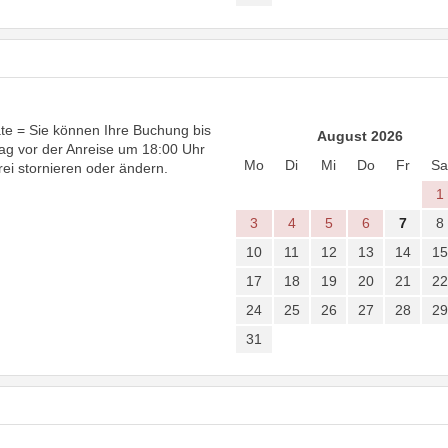
te = Sie können Ihre Buchung bis
August 2026
ag vor der Anreise um 18:00 Uhr
Mo
Di
Mi
Do
Fr
Sa
rei stornieren oder ändern.
1
3
4
5
6
7
8
10
11
12
13
14
15
17
18
19
20
21
22
24
25
26
27
28
29
31