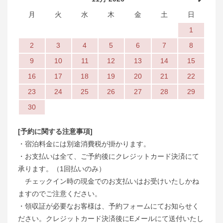
月
火
水
木
金
土
日
1
2
3
4
5
6
7
8
9
10
11
12
13
14
15
16
17
18
19
20
21
22
23
24
25
26
27
28
29
30
[予約に関する注意事項]
・宿泊料金には別途消費税が掛かります。
・お支払いは全て、ご予約後にクレジットカード決済にて
承ります。（1回払いのみ）
チェックイン時の現金でのお支払いはお受けいたしかね
ますのでご注意ください。
・領収証が必要なお客様は、予約フォームにてお知らせく
ださい。クレジットカード決済後にEメールにて送付いたし