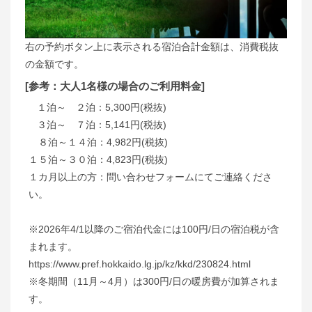
右の予約ボタン上に表示される宿泊合計金額は、消費税抜
の金額です。
[参考：大人1名様の場合のご利用料金]
１泊～ ２泊：5,300円(税抜)
３泊～ ７泊：5,141円(税抜)
８泊～１４泊：4,982円(税抜)
１５泊～３０泊：4,823円(税抜)
１カ月以上の方：問い合わせフォームにてご連絡くださ
い。
※2026年4/1以降のご宿泊代金には100円/日の宿泊税が含
まれます。
https://www.pref.hokkaido.lg.jp/kz/kkd/230824.html
※冬期間（11月～4月）は300円/日の暖房費が加算されま
す。