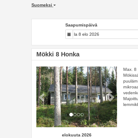
Suomeksi
Saapumispäivä
Mökki 8 Honka
Max. 8 
Previous
Next
Mökissä
puulämm
mikroaa
vedenke
Majoitt
lemmikk
elokuuta 2026