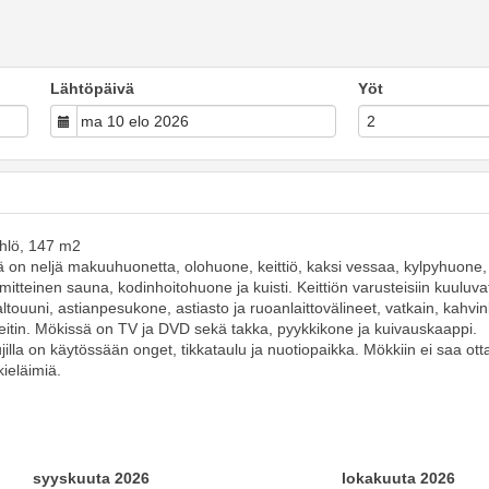
Lähtöpäivä
Yöt
hlö, 147 m2
 on neljä makuuhuonetta, olohuone, keittiö, kaksi vessaa, kylpyhuone,
itteinen sauna, kodinhoitohuone ja kuisti. Keittiön varusteisiin kuuluva
ltouuni, astianpesukone, astiasto ja ruoanlaittovälineet, vatkain, kahvink
itin. Mökissä on TV ja DVD sekä takka, pyykkikone ja kuivauskaappi.
ujilla on käytössään onget, tikkataulu ja nuotiopaikka. Mökkiin ei saa ott
ieläimiä.
syyskuuta 2026
lokakuuta 2026