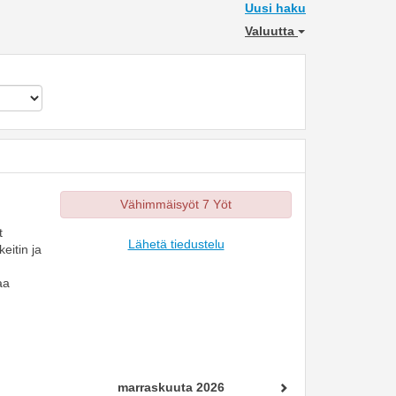
Uusi haku
Valuutta
Vähimmäisyöt 7 Yöt
t
Lähetä tiedustelu
eitin ja
aa
marraskuuta 2026