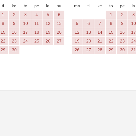
ti
ke
to
pe
la
su
ma
ti
ke
to
pe
la
1
2
3
4
5
6
1
2
3
8
9
10
11
12
13
5
6
7
8
9
10
15
16
17
18
19
20
12
13
14
15
16
17
22
23
24
25
26
27
19
20
21
22
23
24
29
30
26
27
28
29
30
31