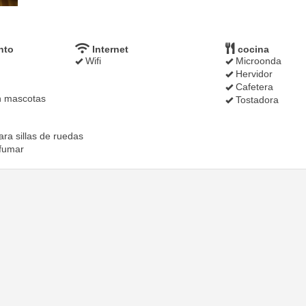
nto
Internet
cocina
Wifi
Microonda
Hervidor
Cafetera
n mascotas
Tostadora
ra sillas de ruedas
fumar