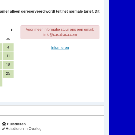
amer alleen gereserveerd wordt telt het normale tarief. Dit
Voor meer informatie stuur ons een email:
info@casatraca.com
zo
4
Informeren
11
18
25
Huisdieren
Huisdieren in Overleg