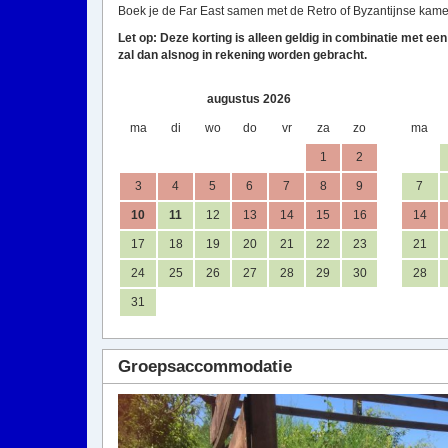
Boek je de Far East samen met de Retro of Byzantijnse kame
Let op: Deze korting is alleen geldig in combinatie met ee
zal dan alsnog in rekening worden gebracht.
augustus 2026
ma
di
wo
do
vr
za
zo
ma
1
2
3
4
5
6
7
8
9
7
10
11
12
13
14
15
16
14
17
18
19
20
21
22
23
21
24
25
26
27
28
29
30
28
31
Groepsaccommodatie