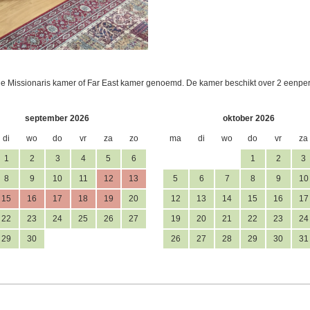
 de Missionaris kamer of Far East kamer genoemd. De kamer beschikt over 2 een
september 2026
oktober 2026
di
wo
do
vr
za
zo
ma
di
wo
do
vr
za
1
2
3
4
5
6
1
2
3
8
9
10
11
12
13
5
6
7
8
9
10
15
16
17
18
19
20
12
13
14
15
16
17
22
23
24
25
26
27
19
20
21
22
23
24
29
30
26
27
28
29
30
31