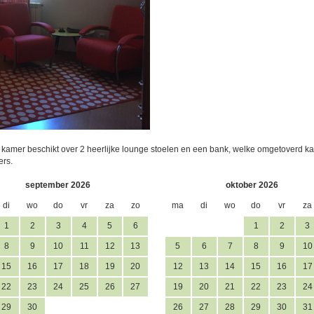
kamer beschikt over 2 heerlijke lounge stoelen en een bank, welke omgetoverd kan 
ers.
september 2026
oktober 2026
di
wo
do
vr
za
zo
ma
di
wo
do
vr
za
1
2
3
4
5
6
1
2
3
8
9
10
11
12
13
5
6
7
8
9
10
15
16
17
18
19
20
12
13
14
15
16
17
22
23
24
25
26
27
19
20
21
22
23
24
29
30
26
27
28
29
30
31