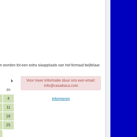
worden tot een extra slaapplaats van het formaat twijfelaar.
Voor meer informatie stuur ons een email:
info@casatraca.com
zo
4
Informeren
11
18
25