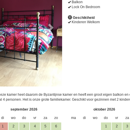
Balkon
Lock On Bedroom
Geschiktheid
Kinderen Welkom
Deze kamer heet daarom de Byzantijnse kamer en heeft een groot eigen balkon en e
4 personen. Het is onze grote familiekamer. Geschikt voor gezinnen met 2 kinder
september 2026
oktober 2026
di
wo
do
vr
za
zo
ma
di
wo
do
vr
za
1
2
3
4
5
6
1
2
3