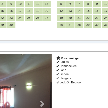
8
9
10
11
12
13
5
6
7
8
9
10
15
16
17
18
19
20
12
13
14
15
16
17
22
23
24
25
26
27
19
20
21
22
23
24
29
30
26
27
28
29
30
31
Next
Voorzieningen
Badjas
Handdoeken
Föhn
Linnen
Hangers
Lock On Bedroom