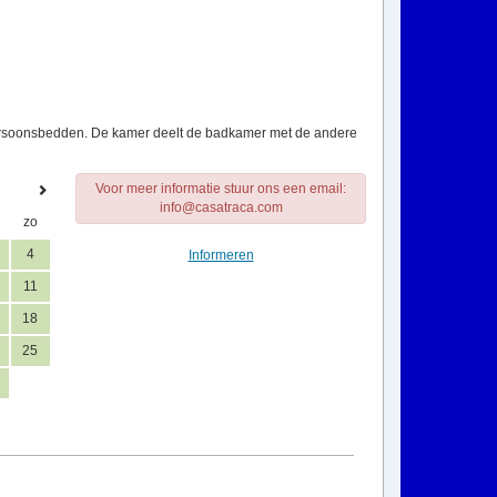
persoonsbedden. De kamer deelt de badkamer met de andere
Voor meer informatie stuur ons een email:
info@casatraca.com
zo
4
Informeren
11
18
25