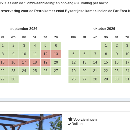
r? Kies dan de 'Combi-aanbieding' en ontvang €20 korting per nacht.
n reservering voor de Retro kamer en/of Byzantijnse kamer. Indien de Far East k
september 2026
oktober 2026
di
wo
do
vr
za
zo
ma
di
wo
do
vr
za
1
2
3
4
5
6
1
2
3
8
9
10
11
12
13
5
6
7
8
9
10
15
16
17
18
19
20
12
13
14
15
16
17
22
23
24
25
26
27
19
20
21
22
23
24
29
30
26
27
28
29
30
31
Voorzieningen
Balkon