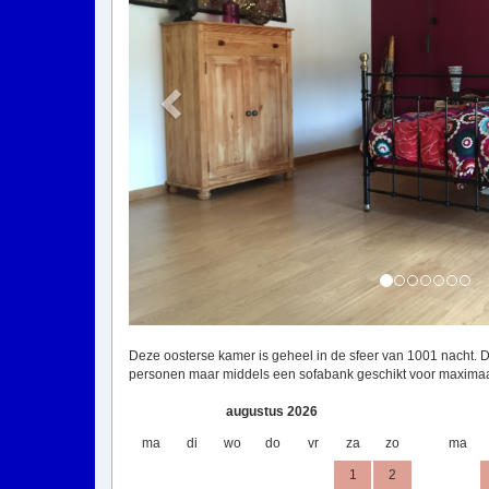
Deze oosterse kamer is geheel in de sfeer van 1001 nacht. 
personen maar middels een sofabank geschikt voor maximaal 
augustus 2026
ma
di
wo
do
vr
za
zo
ma
1
2