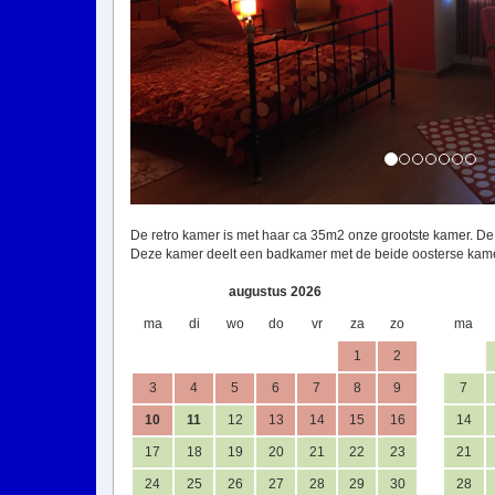
De retro kamer is met haar ca 35m2 onze grootste kamer. De 
Deze kamer deelt een badkamer met de beide oosterse kam
augustus 2026
ma
di
wo
do
vr
za
zo
ma
1
2
3
4
5
6
7
8
9
7
10
11
12
13
14
15
16
14
17
18
19
20
21
22
23
21
24
25
26
27
28
29
30
28