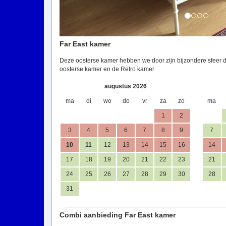
Far East kamer
Deze oosterse kamer hebben we door zijn bijzondere sfeer
oosterse kamer en de Retro kamer
augustus 2026
ma
di
wo
do
vr
za
zo
ma
1
2
3
4
5
6
7
8
9
7
10
11
12
13
14
15
16
14
17
18
19
20
21
22
23
21
24
25
26
27
28
29
30
28
31
Combi aanbieding Far East kamer