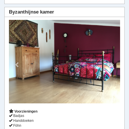
Byzanthijnse kamer
Previous
Next
Voorzieningen
Badjas
Handdoeken
Föhn