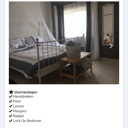
Previous
Next
Voorzieningen
Handdoeken
Föhn
Linnen
Hangers
Badjas
Lock On Bedroom