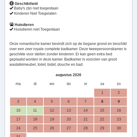
Geschiktheid
Baby's zijn niet toegestaan
Kinderen Niet Toegelaten
Huisdieren
Huisdieren niet Toegestaan
Onze romantische kamer bevindt zich op de begane grond en beschikt
over een zeer royale complete badkamer. Deze tweepersoonskamer is
geschikte voor stellen zonder kinderen. Er kan geen extra bed
geplaatst worden in deze kamer. Badkamer is voorzien van groot
wastafelmeubel, toilet, bidet, douche en bad.
augustus 2026
ma
di
wo
do
vr
za
zo
1
2
3
4
5
6
7
8
9
10
11
12
13
14
15
16
17
18
19
20
21
22
23
24
25
26
27
28
29
30