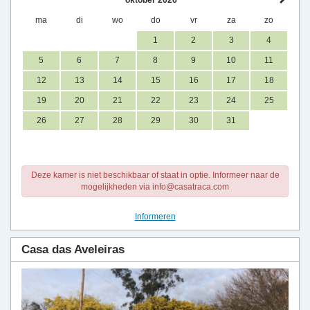
oktober 2026
ma
di
wo
do
vr
za
zo
1
2
3
4
5
6
7
8
9
10
11
12
13
14
15
16
17
18
19
20
21
22
23
24
25
26
27
28
29
30
31
Deze kamer is niet beschikbaar of staat in optie. Informeer naar de
mogelijkheden via info@casatraca.com
Informeren
Casa das Aveleiras