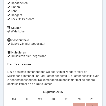
Handdoeken
Linnen
Föhn
Hangers
Lock On Bedroom
Keuken
Waterkoker
Geschiktheid
Baby's zijn niet toegestaan
Huisdieren
Huisdieren niet Toegestaan
Far East kamer
Deze oosterse kamer hebben we door zijn bijzondere sfeer de
Missionaris kamer of Far East kamer genoemd. De kamer beschikt over
2 eenpersoonsbedden. De kamer deelt de badkamer met de andere
oosterse kamer en de Retro kamer
augustus 2026
ma
di
wo
do
vr
za
zo
1
2