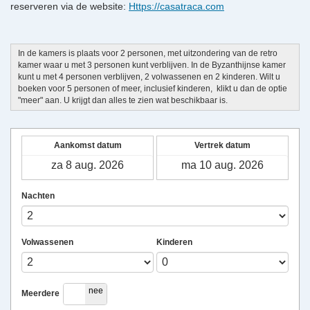
reserveren via de website:
Https://casatraca.com
In de kamers is plaats voor 2 personen, met uitzondering van de retro
kamer waar u met 3 personen kunt verblijven. In de Byzanthijnse kamer
kunt u met 4 personen verblijven, 2 volwassenen en 2 kinderen. Wilt u
boeken voor 5 personen of meer, inclusief kinderen, klikt u dan de optie
"meer" aan. U krijgt dan alles te zien wat beschikbaar is.
Aankomst datum
Vertrek datum
Nachten
Volwassenen
Kinderen
ja
nee
Meerdere