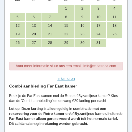
ma
di
wo
do
vr
za
zo
1
2
3
4
5
6
7
8
9
10
11
12
13
14
15
16
17
18
19
20
21
22
23
24
25
26
27
28
29
30
31
Voor meer informatie stuur ons een email: info@casatraca.com
Informeren
Combi aanbieding Far East kamer
Boek je de Far East samen met de Retro of Byzantijnse kamer? Kies
dan de 'Combi-aanbieding' en ontvang €20 korting per nacht.
Let op: Deze korting is alleen geldig in combinatie met een
reservering voor de Retro kamer en/of Byzantijnse kamer. Indien de
Far East kamer alleen gereserveerd wordt telt het normale tarief.
Dit zal dan alsnog in rekening worden gebracht.