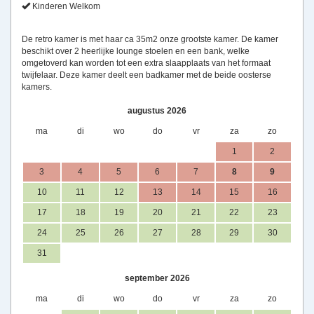
Kinderen Welkom
De retro kamer is met haar ca 35m2 onze grootste kamer. De kamer
beschikt over 2 heerlijke lounge stoelen en een bank, welke
omgetoverd kan worden tot een extra slaapplaats van het formaat
twijfelaar. Deze kamer deelt een badkamer met de beide oosterse
kamers.
augustus 2026
ma
di
wo
do
vr
za
zo
1
2
3
4
5
6
7
8
9
10
11
12
13
14
15
16
17
18
19
20
21
22
23
24
25
26
27
28
29
30
31
september 2026
ma
di
wo
do
vr
za
zo