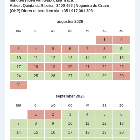
minuten rijden van B&B Casa Traca.
Adres: Quinta da Ribeira | 3400-492 | Nogueira do Cravo
(OHP) Direct te bereiken via: +351 917 001 308
augustus 2026
ma
di
wo
do
vr
za
zo
1
2
3
4
5
6
7
8
9
10
11
12
13
14
15
16
17
18
19
20
21
22
23
24
25
26
27
28
29
30
31
september 2026
ma
di
wo
do
vr
za
zo
1
2
3
4
5
6
7
8
9
10
11
12
13
14
15
16
17
18
19
20