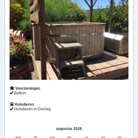
Voorzieningen
Balkon
Huisdieren
Huisdieren in Overleg
augustus 2026
ma
di
wo
do
vr
za
zo