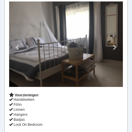
Previous
Next
Voorzieningen
Handdoeken
Föhn
Linnen
Hangers
Badjas
Lock On Bedroom