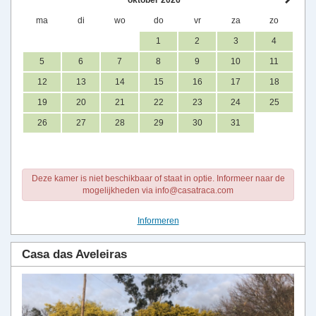
oktober 2026
ma
di
wo
do
vr
za
zo
1
2
3
4
5
6
7
8
9
10
11
12
13
14
15
16
17
18
19
20
21
22
23
24
25
26
27
28
29
30
31
Deze kamer is niet beschikbaar of staat in optie. Informeer naar de
mogelijkheden via info@casatraca.com
Informeren
Casa das Aveleiras