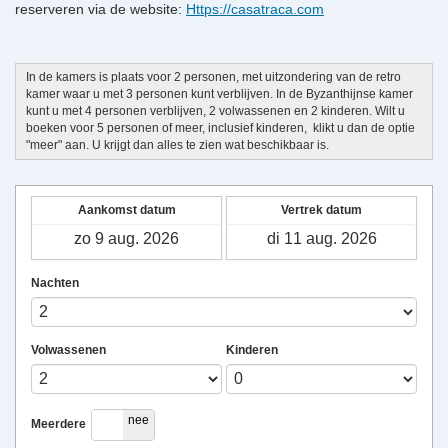
reserveren via de website:
Https://casatraca.com
In de kamers is plaats voor 2 personen, met uitzondering van de retro
kamer waar u met 3 personen kunt verblijven. In de Byzanthijnse kamer
kunt u met 4 personen verblijven, 2 volwassenen en 2 kinderen. Wilt u
boeken voor 5 personen of meer, inclusief kinderen, klikt u dan de optie
"meer" aan. U krijgt dan alles te zien wat beschikbaar is.
Aankomst datum
Vertrek datum
Nachten
Volwassenen
Kinderen
ja
nee
Meerdere