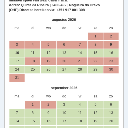
minuten rijden van B&B Casa Traca.
Adres: Quinta da Ribeira | 3400-492 | Nogueira do Cravo
(OHP) Direct te bereiken via: +351 917 001 308
augustus 2026
ma
di
wo
do
vr
za
zo
1
2
3
4
5
6
7
8
9
10
11
12
13
14
15
16
17
18
19
20
21
22
23
24
25
26
27
28
29
30
31
september 2026
ma
di
wo
do
vr
za
zo
1
2
3
4
5
6
7
8
9
10
11
12
13
14
15
16
17
18
19
20