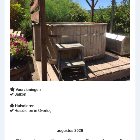
Voorzieningen
Balkon
Huisdieren
Huisdieren in Overleg
augustus 2026
ma
di
wo
do
vr
za
zo