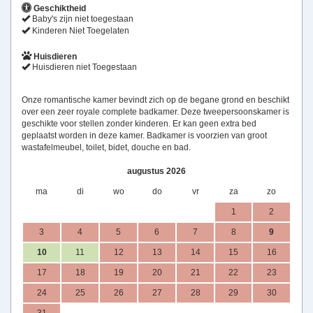
Geschiktheid
Baby's zijn niet toegestaan
Kinderen Niet Toegelaten
Huisdieren
Huisdieren niet Toegestaan
Onze romantische kamer bevindt zich op de begane grond en beschikt
over een zeer royale complete badkamer. Deze tweepersoonskamer is
geschikte voor stellen zonder kinderen. Er kan geen extra bed
geplaatst worden in deze kamer. Badkamer is voorzien van groot
wastafelmeubel, toilet, bidet, douche en bad.
augustus 2026
ma
di
wo
do
vr
za
zo
1
2
3
4
5
6
7
8
9
10
11
12
13
14
15
16
17
18
19
20
21
22
23
24
25
26
27
28
29
30