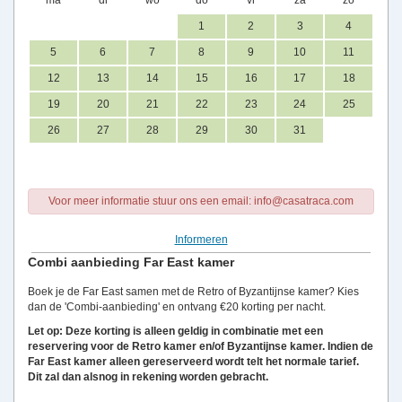
ma
di
wo
do
vr
za
zo
1
2
3
4
5
6
7
8
9
10
11
12
13
14
15
16
17
18
19
20
21
22
23
24
25
26
27
28
29
30
31
Voor meer informatie stuur ons een email: info@casatraca.com
Informeren
Combi aanbieding Far East kamer
Boek je de Far East samen met de Retro of Byzantijnse kamer? Kies
dan de 'Combi-aanbieding' en ontvang €20 korting per nacht.
Let op: Deze korting is alleen geldig in combinatie met een
reservering voor de Retro kamer en/of Byzantijnse kamer. Indien de
Far East kamer alleen gereserveerd wordt telt het normale tarief.
Dit zal dan alsnog in rekening worden gebracht.