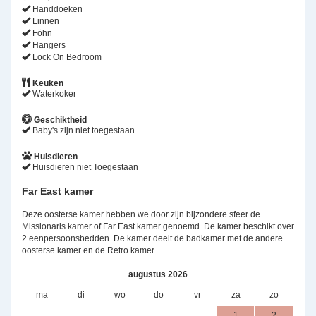
Handdoeken
Linnen
Föhn
Hangers
Lock On Bedroom
Keuken
Waterkoker
Geschiktheid
Baby's zijn niet toegestaan
Huisdieren
Huisdieren niet Toegestaan
Far East kamer
Deze oosterse kamer hebben we door zijn bijzondere sfeer de
Missionaris kamer of Far East kamer genoemd. De kamer beschikt over
2 eenpersoonsbedden. De kamer deelt de badkamer met de andere
oosterse kamer en de Retro kamer
augustus 2026
ma
di
wo
do
vr
za
zo
1
2