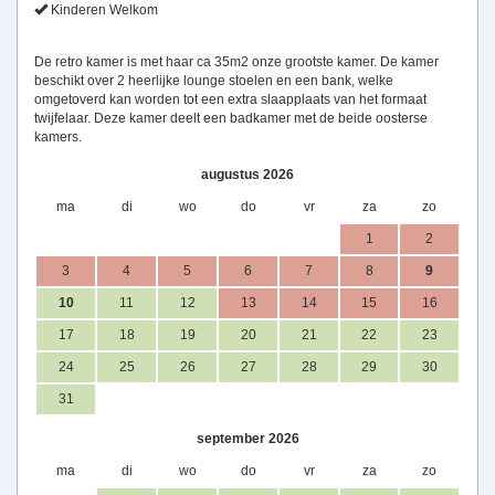
Kinderen Welkom
De retro kamer is met haar ca 35m2 onze grootste kamer. De kamer
beschikt over 2 heerlijke lounge stoelen en een bank, welke
omgetoverd kan worden tot een extra slaapplaats van het formaat
twijfelaar. Deze kamer deelt een badkamer met de beide oosterse
kamers.
augustus 2026
ma
di
wo
do
vr
za
zo
1
2
3
4
5
6
7
8
9
10
11
12
13
14
15
16
17
18
19
20
21
22
23
24
25
26
27
28
29
30
31
september 2026
ma
di
wo
do
vr
za
zo