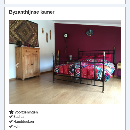
Byzanthijnse kamer
Previous
Next
Voorzieningen
Badjas
Handdoeken
Föhn