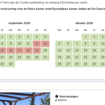
r? Kies dan de 'Combi-aanbieding' en ontvang €20 korting per nacht.
n reservering voor de Retro kamer en/of Byzantijnse kamer. Indien de Far East k
september 2026
oktober 2026
di
wo
do
vr
za
zo
ma
di
wo
do
vr
za
1
2
3
4
5
6
1
2
3
8
9
10
11
12
13
5
6
7
8
9
10
15
16
17
18
19
20
12
13
14
15
16
17
22
23
24
25
26
27
19
20
21
22
23
24
29
30
26
27
28
29
30
31
Voorzieningen
Balkon