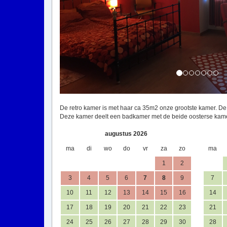
De retro kamer is met haar ca 35m2 onze grootste kamer. De 
Deze kamer deelt een badkamer met de beide oosterse kam
augustus 2026
ma
di
wo
do
vr
za
zo
ma
1
2
3
4
5
6
7
8
9
7
10
11
12
13
14
15
16
14
17
18
19
20
21
22
23
21
24
25
26
27
28
29
30
28