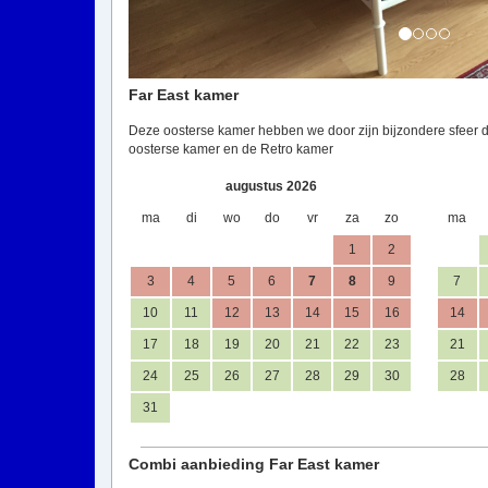
Far East kamer
Deze oosterse kamer hebben we door zijn bijzondere sfeer
oosterse kamer en de Retro kamer
augustus 2026
ma
di
wo
do
vr
za
zo
ma
1
2
3
4
5
6
7
8
9
7
10
11
12
13
14
15
16
14
17
18
19
20
21
22
23
21
24
25
26
27
28
29
30
28
31
Combi aanbieding Far East kamer