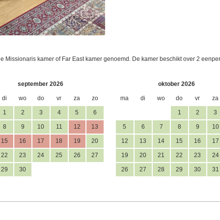
 de Missionaris kamer of Far East kamer genoemd. De kamer beschikt over 2 een
september 2026
oktober 2026
di
wo
do
vr
za
zo
ma
di
wo
do
vr
za
1
2
3
4
5
6
1
2
3
8
9
10
11
12
13
5
6
7
8
9
10
15
16
17
18
19
20
12
13
14
15
16
17
22
23
24
25
26
27
19
20
21
22
23
24
29
30
26
27
28
29
30
31