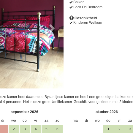
Balkon
Lock On Bedroom
Geschiktheid
Kinderen Welkom
Deze kamer heet daarom de Byzantijnse kamer en heeft een groot eigen balkon en e
4 personen. Het is onze grote familiekamer. Geschikt voor gezinnen met 2 kinder
september 2026
oktober 2026
di
wo
do
vr
za
zo
ma
di
wo
do
vr
za
1
2
3
4
5
6
1
2
3