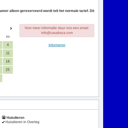
amer alleen gereserveerd wordt telt het normale tarief. Dit
Voor meer informatie stuur ons een email:
info@casatraca.com
zo
4
Informeren
11
18
25
Huisdieren
Huisdieren in Overleg