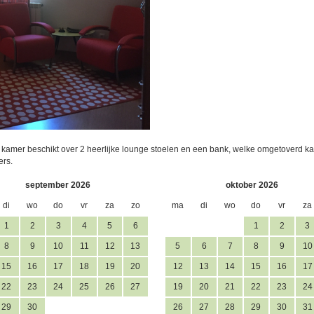
kamer beschikt over 2 heerlijke lounge stoelen en een bank, welke omgetoverd kan 
ers.
september 2026
oktober 2026
di
wo
do
vr
za
zo
ma
di
wo
do
vr
za
1
2
3
4
5
6
1
2
3
8
9
10
11
12
13
5
6
7
8
9
10
15
16
17
18
19
20
12
13
14
15
16
17
22
23
24
25
26
27
19
20
21
22
23
24
29
30
26
27
28
29
30
31