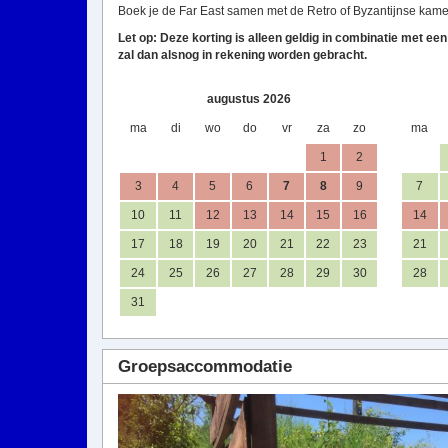
Boek je de Far East samen met de Retro of Byzantijnse kame
Let op: Deze korting is alleen geldig in combinatie met ee
zal dan alsnog in rekening worden gebracht.
augustus 2026
ma
di
wo
do
vr
za
zo
ma
1
2
3
4
5
6
7
8
9
7
10
11
12
13
14
15
16
14
17
18
19
20
21
22
23
21
24
25
26
27
28
29
30
28
31
Groepsaccommodatie