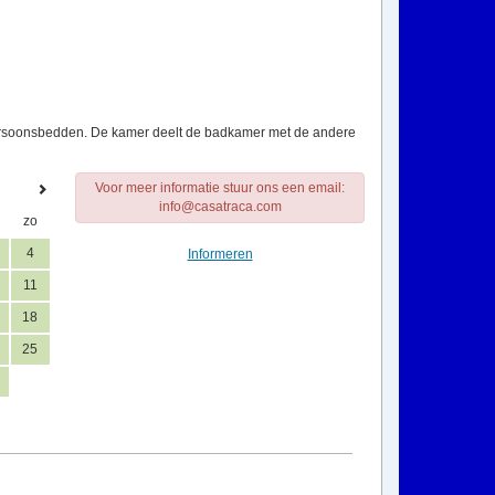
persoonsbedden. De kamer deelt de badkamer met de andere
Voor meer informatie stuur ons een email:
info@casatraca.com
zo
4
Informeren
11
18
25