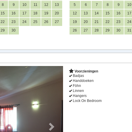
8
9
10
11
12
13
5
6
7
8
9
10
15
16
17
18
19
20
12
13
14
15
16
17
22
23
24
25
26
27
19
20
21
22
23
24
29
30
26
27
28
29
30
31
Next
Voorzieningen
Badjas
Handdoeken
Föhn
Linnen
Hangers
Lock On Bedroom