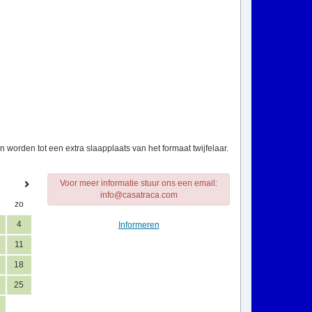
worden tot een extra slaapplaats van het formaat twijfelaar.
Voor meer informatie stuur ons een email:
info@casatraca.com
zo
4
Informeren
11
18
25