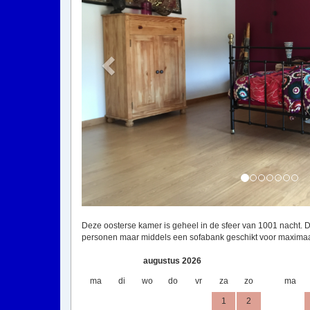
Deze oosterse kamer is geheel in de sfeer van 1001 nacht. 
personen maar middels een sofabank geschikt voor maximaal 
augustus 2026
ma
di
wo
do
vr
za
zo
ma
1
2