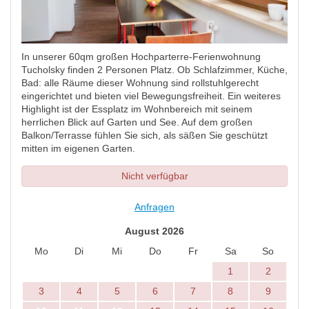
In unserer 60qm großen Hochparterre-Ferienwohnung
Tucholsky finden 2 Personen Platz. Ob Schlafzimmer, Küche,
Bad: alle Räume dieser Wohnung sind rollstuhlgerecht
eingerichtet und bieten viel Bewegungsfreiheit. Ein weiteres
Highlight ist der Essplatz im Wohnbereich mit seinem
herrlichen Blick auf Garten und See. Auf dem großen
Balkon/Terrasse fühlen Sie sich, als säßen Sie geschützt
mitten im eigenen Garten.
Nicht verfügbar
Anfragen
August 2026
Mo
Di
Mi
Do
Fr
Sa
So
1
2
3
4
5
6
7
8
9