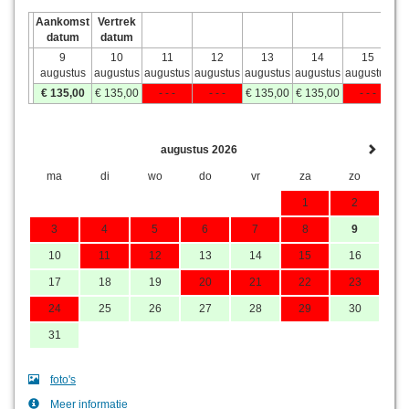
Aankomst
Vertrek
datum
datum
9
10
11
12
13
14
15
augustus
augustus
augustus
augustus
augustus
augustus
augustus
€
135
,00
€
135
,00
- - -
- - -
€
135
,00
€
135
,00
- - -
augustus 2026
ma
di
wo
do
vr
za
zo
1
2
3
4
5
6
7
8
9
10
11
12
13
14
15
16
17
18
19
20
21
22
23
24
25
26
27
28
29
30
31
foto's
Meer informatie