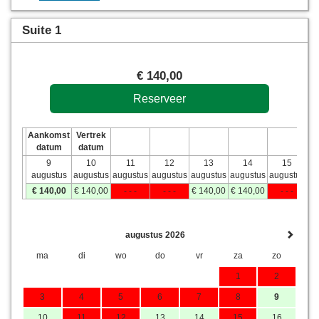
Suite 1
€
140
,00
Aankomst
Vertrek
datum
datum
9
10
11
12
13
14
15
augustus
augustus
augustus
augustus
augustus
augustus
augustus
€
140
,00
€
140
,00
- - -
- - -
€
140
,00
€
140
,00
- - -
augustus 2026
ma
di
wo
do
vr
za
zo
1
2
3
4
5
6
7
8
9
10
11
12
13
14
15
16