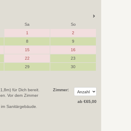
Sa
So
1
2
8
9
15
16
22
23
29
30
,8m) für Dich bereit.
Zimmer:
nden. Vor dem Zimmer
ab
€
65
,00
 im Sanitärgebäude.