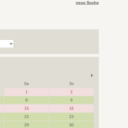
neue Suche
Sa
So
1
2
8
9
15
16
22
23
29
30