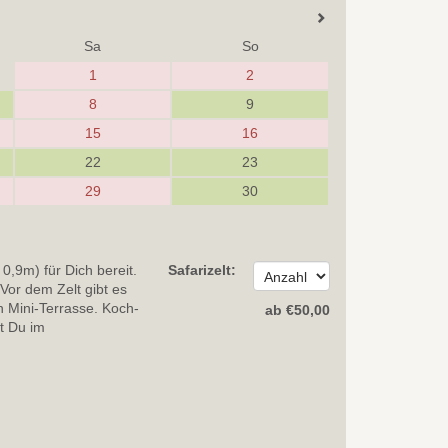
Sa
So
1
2
8
9
15
16
22
23
29
30
0,9m) für Dich bereit.
Safarizelt:
Vor dem Zelt gibt es
n Mini-Terrasse. Koch-
ab
€
50
,00
t Du im