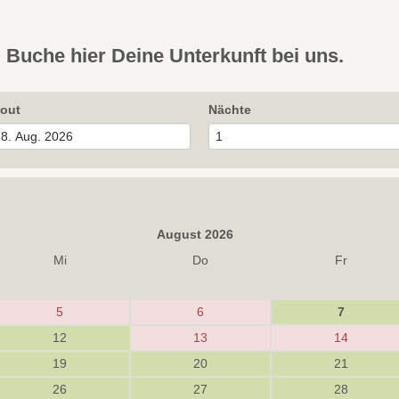
Buche hier Deine Unterkunft bei uns.
out
Nächte
August 2026
Mi
Do
Fr
5
6
7
12
13
14
19
20
21
26
27
28