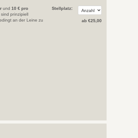
hr
und
10 € pro
Stellplatz:
sind prinzipiell
edingt an der Leine zu
ab
€
25
,00