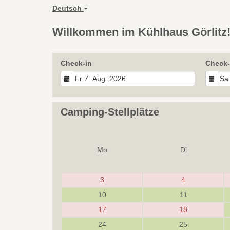
Deutsch
Willkommen im Kühlhaus Görlitz! 
Check-in
Check-
Camping-Stellplätze
Mo
Di
3
4
10
11
17
18
24
25