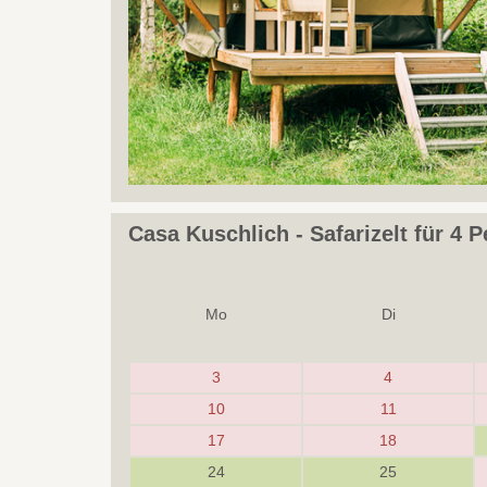
Casa Kuschlich - Safarizelt für 4 
Mo
Di
3
4
10
11
17
18
24
25