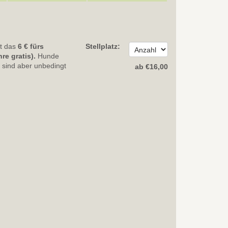
et das
6
€ fürs
Stellplatz:
re gratis).
Hunde
, sind aber unbedingt
ab
€
16
,00