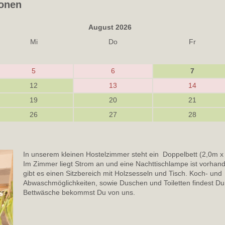
sonen
August 2026
Mi
Do
Fr
5
6
7
12
13
14
19
20
21
26
27
28
In unserem kleinen Hostelzimmer steht ein Doppelbett (2,0m x 1
Im Zimmer liegt Strom an und eine Nachttischlampe ist vorha
gibt es einen Sitzbereich mit Holzsesseln und Tisch. Koch- und
Abwaschmöglichkeiten, sowie Duschen und Toiletten findest Du
Bettwäsche bekommst Du von uns.