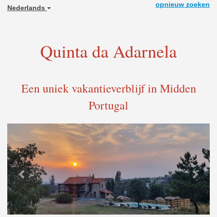
opnieuw zoeken
Nederlands
Quinta da Adarnela
Een uniek vakantieverblijf in Midden
Portugal
Previous
Next