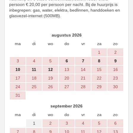
persoon € 20,00 per persoon per nacht. Bij de huurprijs is
inbegrepen: gas, water, elektra, bedlinnen, handdoeken en
glasvezel-internet (500MB).
augustus 2026
ma
di
wo
do
vr
za
zo
1
2
3
4
5
6
7
8
9
10
11
12
13
14
15
16
17
18
19
20
21
22
23
24
25
26
27
28
29
30
31
september 2026
ma
di
wo
do
vr
za
zo
1
2
3
4
5
6
7
8
9
10
11
12
13