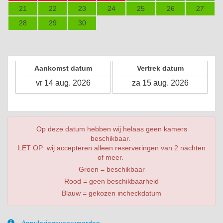
21
22
23
24
25
26
27
28
29
30
Aankomst datum
Vertrek datum
Op deze datum hebben wij helaas geen kamers
beschikbaar.
LET OP: wij accepteren alleen reserveringen van 2 nachten
of meer.
Groen = beschikbaar
Rood = geen beschikbaarheid
Blauw = gekozen incheckdatum