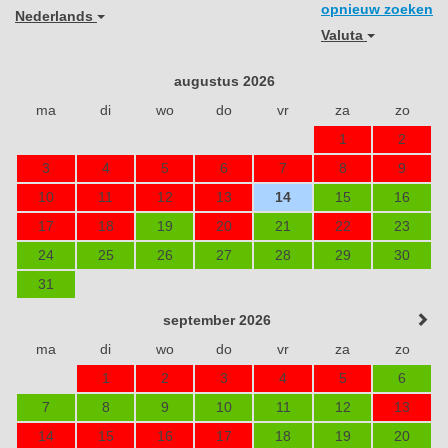
opnieuw zoeken
Nederlands
Valuta
augustus 2026
ma
di
wo
do
vr
za
zo
1
2
3
4
5
6
7
8
9
10
11
12
13
14
15
16
17
18
19
20
21
22
23
24
25
26
27
28
29
30
31
september 2026
ma
di
wo
do
vr
za
zo
1
2
3
4
5
6
7
8
9
10
11
12
13
14
15
16
17
18
19
20