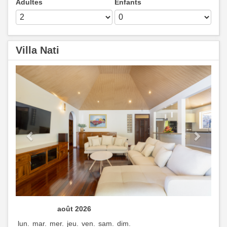
Adultes
Enfants
Villa Nati
Previous
Next
août 2026
lun.
mar.
mer.
jeu.
ven.
sam.
dim.