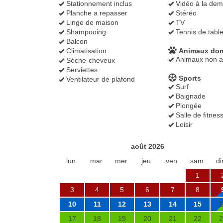
Stationnement inclus
Vidéo à la de
Planche a repasser
Stéréo
Linge de maison
TV
Shampooing
Tennis de tabl
Balcon
Climatisation
Animaux dom
Animaux non a
Sèche-cheveux
Serviettes
Sports
Ventilateur de plafond
Surf
Baignade
Plongée
Salle de fitnes
Loisir
août 2026
lun.
mar.
mer.
jeu.
ven.
sam.
di
1
3
4
5
6
7
8
10
11
12
13
14
15
1
17
18
19
20
21
22
2