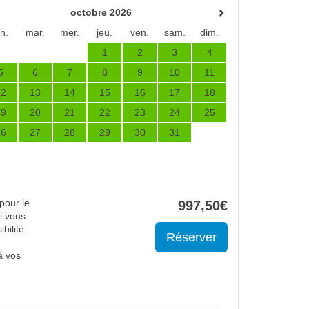
octobre 2026
un.
mar.
mer.
jeu.
ven.
sam.
dim.
1
2
3
4
5
6
7
8
9
10
11
12
13
14
15
16
17
18
19
20
21
22
23
24
25
26
27
28
29
30
31
pour le
997
,50
€
i vous
bilité
à vos