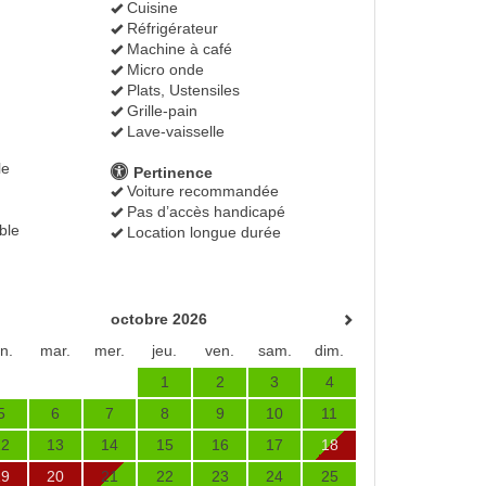
Cuisine
Réfrigérateur
Machine à café
Micro onde
Plats, Ustensiles
Grille-pain
Lave-vaisselle
le
Pertinence
Voiture recommandée
Pas d’accès handicapé
ble
Location longue durée
octobre 2026
un.
mar.
mer.
jeu.
ven.
sam.
dim.
1
2
3
4
5
6
7
8
9
10
11
12
13
14
15
16
17
18
19
20
21
22
23
24
25