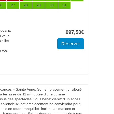
26
27
28
29
30
31
pour le
997
,50
€
i vous
bilité
à vos
Vacances – Sainte Anne. Son emplacement privilégié
la terrasse de 11 m², dotée d’une cuisine
essus des spectacles, vous bénéficierez d’un accès
t silencieux, cet emplacement ne conviendra peut-
ls en toute tranquillité. Inclus : animations et
rre & Vacances de Sainte-Anne donnant accès à ses