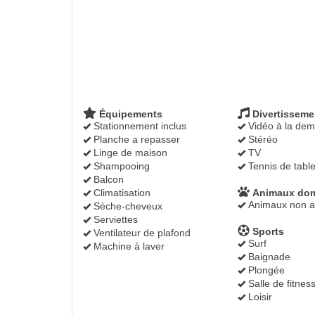
Équipements
Divertisseme
Stationnement inclus
Vidéo à la de
Planche a repasser
Stéréo
Linge de maison
TV
Shampooing
Tennis de tabl
Balcon
Climatisation
Animaux dom
Animaux non a
Sèche-cheveux
Serviettes
Sports
Ventilateur de plafond
Surf
Machine à laver
Baignade
Plongée
Salle de fitnes
Loisir