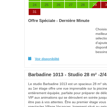
24
25
26
27
28
29
3
31
Offre Spéciale - Dernière Minute
Choisis
meilleu
sélecti
d'ajout
disponi
besoins
Voir disponibilité
Barbadine 1013 - Studio 28 m² -2/4
Le studio Barbadine 1013 est un spacieux 28 m² sit
au 1er étage offre une vue imprenable sur la piscine
entièrement équipée, parfaite pour préparer de déli
VIP aux animations qui se déroulent en soirée jusq
être pas à vos attentes. Être au premier étage vous 
spectacles Village Vacances. logement situé au sei