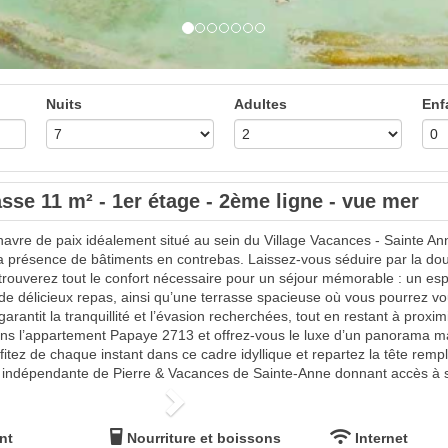
Nuits
Adultes
Enf
sse 11 m² - 1er étage - 2ème ligne - vue mer
vre de paix idéalement situé au sein du Village Vacances - Sainte An
la présence de bâtiments en contrebas. Laissez-vous séduire par la dou
vous trouverez tout le confort nécessaire pour un séjour mémorable : un
e délicieux repas, ainsi qu’une terrasse spacieuse où vous pourrez vo
ntit la tranquillité et l’évasion recherchées, tout en restant à proximi
s l’appartement Papaye 2713 et offrez-vous le luxe d’un panorama mari
itez de chaque instant dans ce cadre idyllique et repartez la tête remp
 indépendante de Pierre & Vacances de Sainte-Anne donnant accès à ses 
Next
nt
Nourriture et boissons
Internet