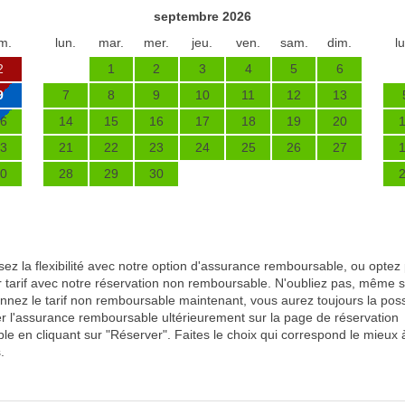
septembre 2026
m.
lun.
mar.
mer.
jeu.
ven.
sam.
dim.
l
2
1
2
3
4
5
6
9
7
8
9
10
11
12
13
6
14
15
16
17
18
19
20
3
21
22
23
24
25
26
27
0
28
29
30
sez la flexibilité avec notre option d'assurance remboursable, ou optez 
r tarif avec notre réservation non remboursable. N'oubliez pas, même s
onnez le tarif non remboursable maintenant, vous aurez toujours la possi
er l'assurance remboursable ultérieurement sur la page de réservation
ble en cliquant sur "Réserver". Faites le choix qui correspond le mieux 
.