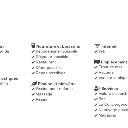
nt
Nourriture et boissons
Internet
mande
Petit-déjeuner possible
Wifi
Déjeuner possible
Restaurant
Emplacement
Front de mer
e
Dîner possible
Recours
Repas possibles
Vue sur la plage
estiques
dmis
Piscine et bien-être
Piscine pour enfants
Services
Voiture disponib
Massage
Bar
Piscine
La Conciergerie
Nettoyage possi
s
Magasins