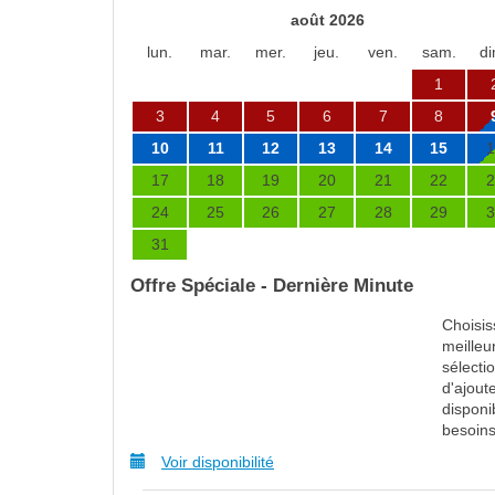
août 2026
lun.
mar.
mer.
jeu.
ven.
sam.
di
1
3
4
5
6
7
8
10
11
12
13
14
15
1
17
18
19
20
21
22
2
24
25
26
27
28
29
3
31
Offre Spéciale - Dernière Minute
Choisis
meilleu
sélecti
d'ajout
disponi
besoins
Voir disponibilité