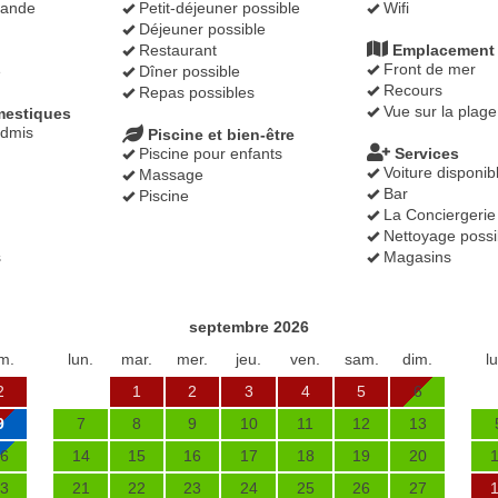
mande
Petit-déjeuner possible
Wifi
Déjeuner possible
Restaurant
Emplacement
Front de mer
e
Dîner possible
Recours
Repas possibles
Vue sur la plage
estiques
dmis
Piscine et bien-être
Piscine pour enfants
Services
Voiture disponib
Massage
Bar
Piscine
La Conciergerie
Nettoyage possi
s
Magasins
septembre 2026
m.
lun.
mar.
mer.
jeu.
ven.
sam.
dim.
l
2
1
2
3
4
5
6
9
7
8
9
10
11
12
13
6
14
15
16
17
18
19
20
3
21
22
23
24
25
26
27