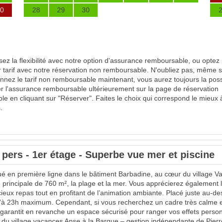
0
28
29
30
sez la flexibilité avec notre option d'assurance remboursable, ou optez 
r tarif avec notre réservation non remboursable. N'oubliez pas, même s
onnez le tarif non remboursable maintenant, vous aurez toujours la possi
er l'assurance remboursable ultérieurement sur la page de réservation
ble en cliquant sur "Réserver". Faites le choix qui correspond le mieux 
.
 pers - 1er étage - Superbe vue mer et piscine
ué en première ligne dans le bâtiment Barbadine, au cœur du village 
 principale de 760 m², la plage et la mer. Vous apprécierez également 
cieux repas tout en profitant de l’animation ambiante. Placé juste au-d
u’à 23h maximum. Cependant, si vous recherchez un cadre très calme e
garantit en revanche un espace sécurisé pour ranger vos effets personne
n du village vacances Anse à la Barque – gestion indépendante de Pie