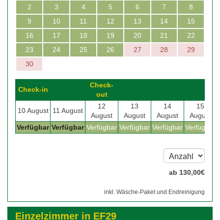
2
3
4
5
6
7
8
9
10
11
12
13
14
15
16
17
18
19
20
21
22
23
24
25
26
27
28
29
30
Check-
Check-in
out
12
13
14
15
10 August
11 August
August
August
August
August
Verfügbar
Verfügbar
Verfügbar
Verfügbar
Verfügbar
Verfügbar
ab
130
,00
€
inkl. Wäsche-Paket und Endreinigung
Einzelzimmer in EF29