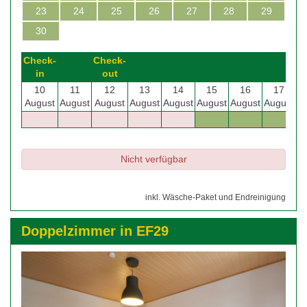
23
24
25
26
27
28
29
30
Check-
Check-
in
out
10
11
12
13
14
15
16
17
August
August
August
August
August
August
August
August
Nicht verfügbar
inkl. Wäsche-Paket und Endreinigung
Doppelzimmer in EF29
Previous
Next