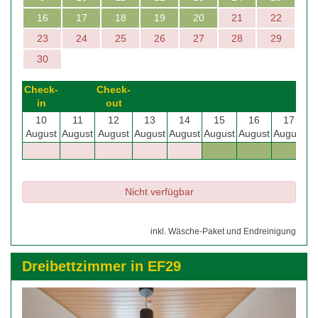
16
17
18
19
20
21
22
23
24
25
26
27
28
29
30
Check-
Check-
in
out
10
11
12
13
14
15
16
17
August
August
August
August
August
August
August
August
Nicht verfügbar
inkl. Wäsche-Paket und Endreinigung
Dreibettzimmer in EF29
Previous
Next