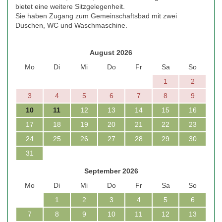
bietet eine weitere Sitzgelegenheit.
Sie haben Zugang zum Gemeinschaftsbad mit zwei
Duschen, WC und Waschmaschine.
August 2026
Mo
Di
Mi
Do
Fr
Sa
So
1
2
3
4
5
6
7
8
9
10
11
12
13
14
15
16
17
18
19
20
21
22
23
24
25
26
27
28
29
30
31
September 2026
Mo
Di
Mi
Do
Fr
Sa
So
1
2
3
4
5
6
7
8
9
10
11
12
13