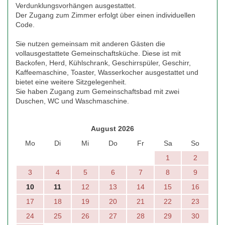
Verdunklungsvorhängen ausgestattet.
Der Zugang zum Zimmer erfolgt über einen individuellen
Code.
Sie nutzen gemeinsam mit anderen Gästen die
vollausgestattete Gemeinschaftsküche. Diese ist mit
Backofen, Herd, Kühlschrank, Geschirrspüler, Geschirr,
Kaffeemaschine, Toaster, Wasserkocher ausgestattet und
bietet eine weitere Sitzgelegenheit.
Sie haben Zugang zum Gemeinschaftsbad mit zwei
Duschen, WC und Waschmaschine.
August 2026
Mo
Di
Mi
Do
Fr
Sa
So
1
2
3
4
5
6
7
8
9
10
11
12
13
14
15
16
17
18
19
20
21
22
23
24
25
26
27
28
29
30