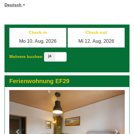
Deutsch
Check-in
Check-out
ja
nein
Mehrere buchen
Ferienwohnung EF29
Previous
Next