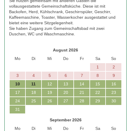
Sie nutzen gemeinsam mit anderen Gästen die
vollausgestattete Gemeinschaftsküche. Diese ist mit
Backofen, Herd, Kühlschrank, Geschirrspüler, Geschirr,
Kaffeemaschine, Toaster, Wasserkocher ausgestattet und
bietet eine weitere Sitzgelegenheit.
Sie haben Zugang zum Gemeinschaftsbad mit zwei
Duschen, WC und Waschmaschine.
August 2026
Mo
Di
Mi
Do
Fr
Sa
So
1
2
3
4
5
6
7
8
9
10
11
12
13
14
15
16
17
18
19
20
21
22
23
24
25
26
27
28
29
30
31
September 2026
Mo
Di
Mi
Do
Fr
Sa
So