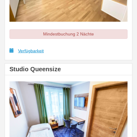
Mindestbuchung 2 Nächte
Verfügbarkeit
Studio Queensize