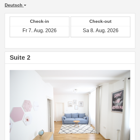
Deutsch
Check-in
Check-out
Suite 2