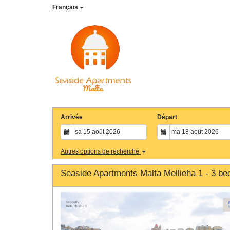
Français
Arrivée
Départ
Autres options de recherche
Seaside Apartments Malta Mellieha 1 - 3 b