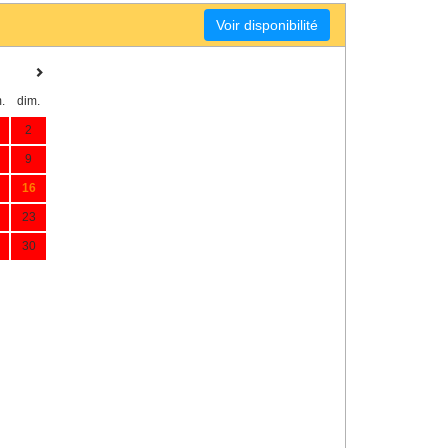
Voir disponibilité
.
dim.
2
9
16
23
30