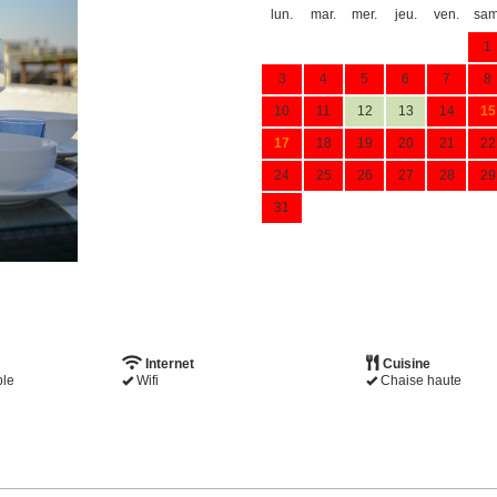
lun.
mar.
mer.
jeu.
ven.
sam
1
3
4
5
6
7
8
10
11
12
13
14
15
17
18
19
20
21
22
24
25
26
27
28
29
31
Internet
Cuisine
ble
Wifi
Chaise haute