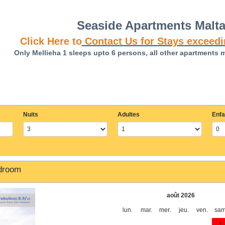
Seaside Apartments Malt
Click Here to
Contact Us for Stays exceedi
Only Mellieha 1 sleeps upto 6 persons, all other apartments 
Nuits
Adultes
Enfa
edroom
août 2026
lun.
mar.
mer.
jeu.
ven.
sam
1