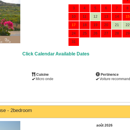
3
4
5
6
7
8
10
11
12
13
14
15
17
18
19
20
21
22
24
25
26
27
28
29
31
Click Calendar Available Dates
Cuisine
Pertinence
Micro onde
Voiture recomman
use - 2bedroom
août 2026