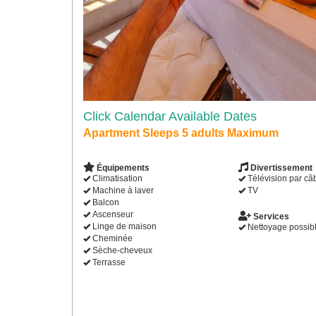
Click Calendar Available Dates
Apartment Sleeps 5 adults Maximum
Équipements
Divertissement
Climatisation
Télévision par câ
Machine à laver
TV
Balcon
Ascenseur
Services
Linge de maison
Nettoyage possib
Cheminée
Sèche-cheveux
Terrasse