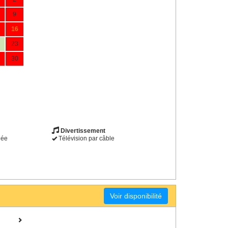
9
16
23
30
Divertissement
dée
Télévision par câble
Voir disponibilité