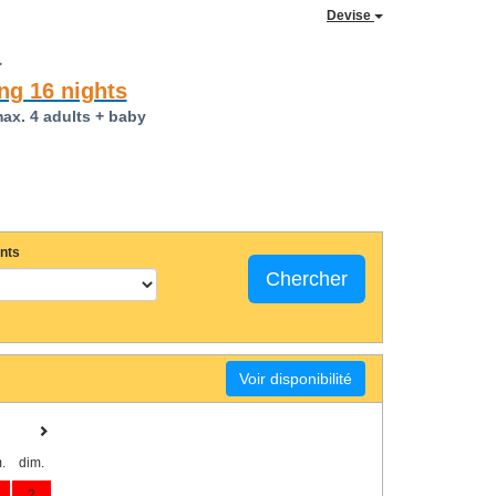
Devise
a
ng 16 nights
max. 4 adults + baby
nts
Chercher
Voir disponibilité
.
dim.
2