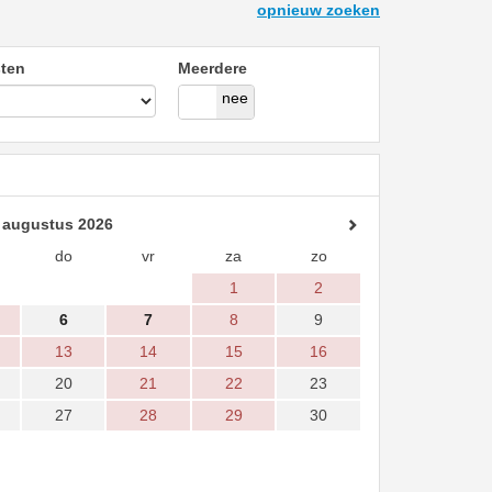
opnieuw zoeken
ten
Meerdere
ja
nee
augustus 2026
do
vr
za
zo
1
2
6
7
8
9
13
14
15
16
20
21
22
23
27
28
29
30