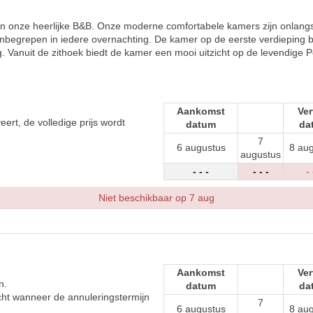
n onze heerlijke B&B. Onze moderne comfortabele kamers zijn onlangs 
t inbegrepen in iedere overnachting. De kamer op de eerste verdieping 
. Vanuit de zithoek biedt de kamer een mooi uitzicht op de levendige 
Aankomst
Ver
eert, de volledige prijs wordt
datum
da
7
6 augustus
8 au
augustus
- - -
- - -
- 
Niet beschikbaar op 7 aug
Aankomst
Ver
n.
datum
da
cht wanneer de annuleringstermijn
7
6 augustus
8 au