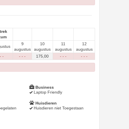
trek
tum
9
10
11
12
gustus
augustus
augustus
augustus
augustus
- -
- - -
175
,00
- - -
- - -
Business
Laptop Friendly
Huisdieren
oegelaten
Huisdieren niet Toegestaan