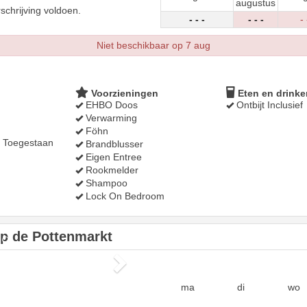
augustus
schrijving voldoen.
- - -
- - -
- 
Niet beschikbaar op 7 aug
Voorzieningen
Eten en drinke
EHBO Doos
Ontbijt Inclusief
Verwarming
Föhn
t Toegestaan
Brandblusser
Eigen Entree
Rookmelder
Shampoo
Lock On Bedroom
op de Pottenmarkt
Next
ma
di
wo