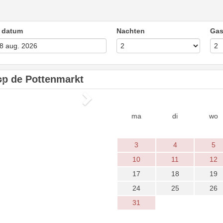
k datum
Nachten
Gas
op de Pottenmarkt
Next
ma
di
wo
3
4
5
10
11
12
17
18
19
24
25
26
31