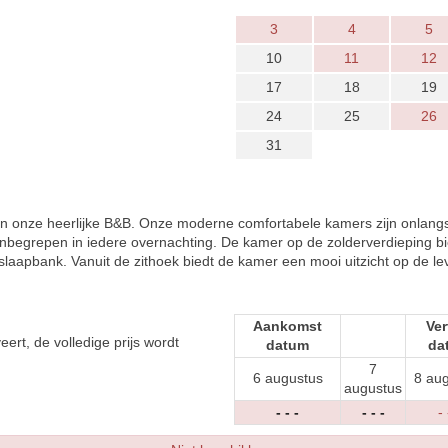
3
4
5
10
11
12
17
18
19
24
25
26
31
n onze heerlijke B&B. Onze moderne comfortabele kamers zijn onlangs 
t inbegrepen in iedere overnachting. De kamer op de zolderverdieping 
laapbank. Vanuit de zithoek biedt de kamer een mooi uitzicht op de l
Aankomst
Ver
eert, de volledige prijs wordt
datum
da
7
6 augustus
8 au
augustus
- - -
- - -
- 