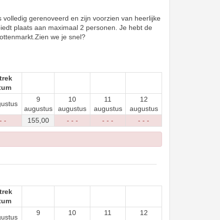
volledig gerenoveerd en zijn voorzien van heerlijke
biedt plaats aan maximaal 2 personen. Je hebt de
Pottenmarkt.Zien we je snel?
trek
tum
9
10
11
12
gustus
augustus
augustus
augustus
augustus
- -
155
,00
- - -
- - -
- - -
trek
tum
9
10
11
12
gustus