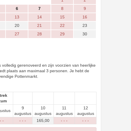
1
2
6
7
8
9
13
14
15
16
20
21
22
23
27
28
29
30
volledig gerenoveerd en zijn voorzien van heerlijke
biedt plaats aan maximaal 3 personen. Je hebt de
evendige Pottenmarkt.
trek
tum
9
10
11
12
gustus
augustus
augustus
augustus
augustus
- -
- - -
165
,00
- - -
- - -