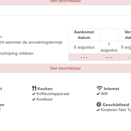
Niet beschikbaar
Aankomst
Ver
n.
datum
da
cht wanneer de annuleringstermijn
7
6 augustus
8 au
augustus
schrijving voldoen.
- - -
- - -
- 
Niet beschikbaar
t
Keuken
Internet
Koffiezetapparaat
Wifi
Koelkast
ken
Geschiktheid
f
Kinderen Niet T