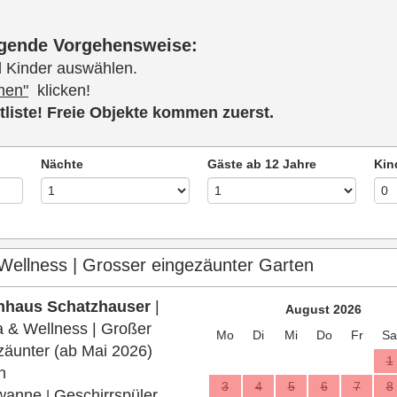
olgende Vorgehensweise:
 Kinder auswählen.
hen"
klicken!
ktliste! Freie Objekte kommen zuerst.
Nächte
Gäste ab 12 Jahre
Kin
Wellness | Grosser eingezäunter Garten
enhaus Schatzhauser
|
August 2026
 & Wellness | Großer
Mo
Di
Mi
Do
Fr
Sa
zäunter (ab Mai 2026)
1
n
3
4
5
6
7
8
wanne
Geschirrspüler
|