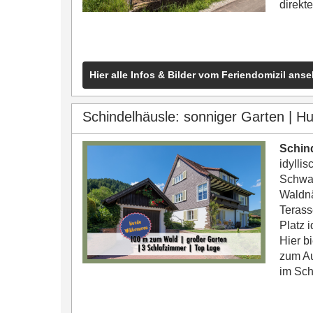
direkte
Hier alle Infos & Bilder vom Feriendomizil ans
Schindelhäusle: sonniger Garten | H
Schind
idylli
Schwar
Waldnä
Terass
Platz i
Hier b
zum Au
im Sc