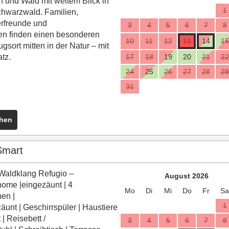
 und Wald mit weitem Blick in
1
hwarzwald. Familien,
rfreunde und
3
4
5
6
7
8
en
finden
einen besonderen
10
11
12
13
14
15
gsort mitten in der Natur – mit
atz.
17
18
19
20
21
22
24
25
26
27
28
29
31
ehen
Smart
Waldklang Refugio –
August 2026
home
|
eingezäunt | 4
Mo
Di
Mi
Do
Fr
Sa
en |
1
zäunt
|
Geschirrspüler
|
Haustiere
t
|
Reisebett /
3
4
5
6
7
8