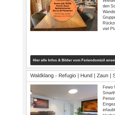
Wiesen
den Sc
Wande
Grupp
Rückzu
viel Pl
Hier alle Infos & Bilder vom Feriendomizil ans
Waldklang - Refugio | Hund | Zaun | 
Fewo 
Smart
Person
Einge
erlaub