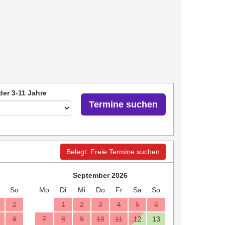
der 3-11 Jahre
Termine suchen
Belegt: Freie Termine suchen
September 2026
So
Mo
Di
Mi
Do
Fr
Sa
So
2
1
2
3
4
5
6
9
7
8
9
10
11
12
13