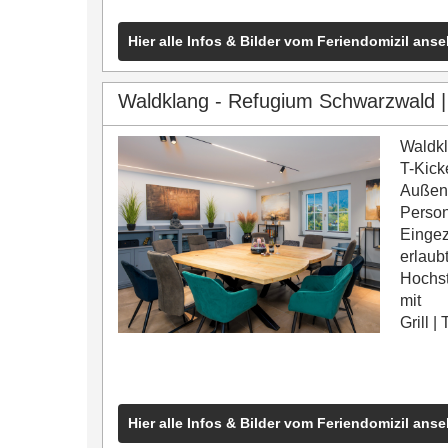
Hier alle Infos & Bilder vom Feriendomizil ans
Waldklang - Refugium Schwarzwald |
Waldk
T-Kick
Außen-
Person
Einge
erlaub
Hochs
mit
Grill
|
T
Hier alle Infos & Bilder vom Feriendomizil ans