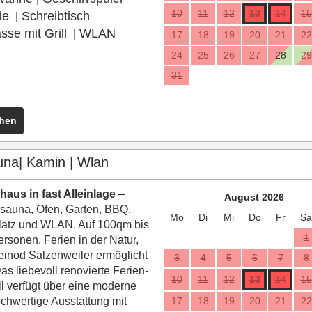
10
11
12
13
14
15
de
Schreibtisch
|
sse mit Grill
WLAN
|
17
18
19
20
21
22
24
25
26
27
28
29
31
ehen
auna| Kamin | Wlan
haus in fast Alleinlage
–
August 2026
auna, Ofen, Garten, BBQ,
Mo
Di
Mi
Do
Fr
Sa
latz und WLAN. Auf 100qm bis
1
ersonen. Ferien in der Natur,
einod Salzenweiler ermöglicht
3
4
5
6
7
8
Das liebevoll renovierte Ferien-
10
11
12
13
14
15
l verfügt über eine moderne
chwertige Ausstattung mit
17
18
19
20
21
22