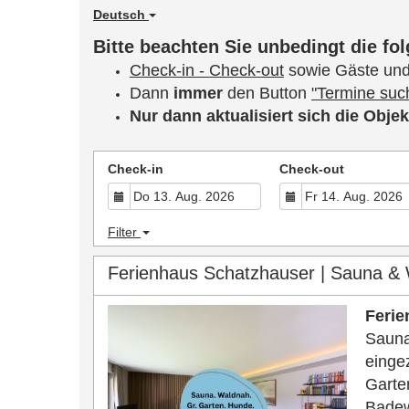
Deutsch
Bitte beachten Sie unbedingt die f
Check-in - Check-out
sowie Gäste und
Dann
immer
den Button
"Termine suc
Nur dann aktualisiert sich die Obje
Check-in
Check-out
Filter
Ferienhaus Schatzhauser | Sauna & 
Feri
Sauna
einge
Garte
Bade