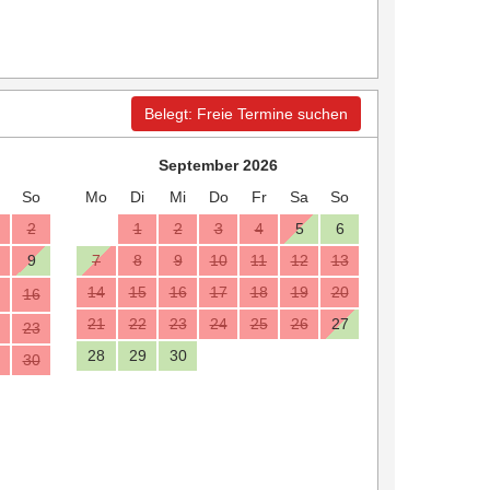
Belegt: Freie Termine suchen
September 2026
So
Mo
Di
Mi
Do
Fr
Sa
So
2
1
2
3
4
5
6
9
7
8
9
10
11
12
13
14
15
16
17
18
19
20
16
21
22
23
24
25
26
27
23
28
29
30
30