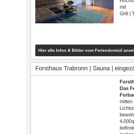
Hochs
mit
Grill
|
Hier alle Infos & Bilder vom Feriendomizil ans
Forsthaus Trabronn | Sauna | eingezäu
Forst
Das F
Forba
mitten
Lichtu
bewohn
4.000
befind