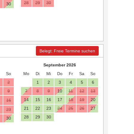
28
29
30
30
Belegt: Freie Termine suchen
September 2026
So
Mo
Di
Mi
Do
Fr
Sa
So
2
1
2
3
4
5
6
9
7
8
9
10
11
12
13
14
15
16
17
18
19
20
16
21
22
23
24
25
26
27
23
28
29
30
30