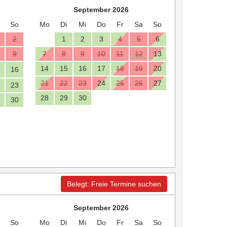
September 2026
So
Mo
Di
Mi
Do
Fr
Sa
So
2
1
2
3
4
5
6
9
7
8
9
10
11
12
13
14
15
16
17
18
19
20
16
21
22
23
24
25
26
27
23
28
29
30
30
Belegt: Freie Termine suchen
September 2026
So
Mo
Di
Mi
Do
Fr
Sa
So