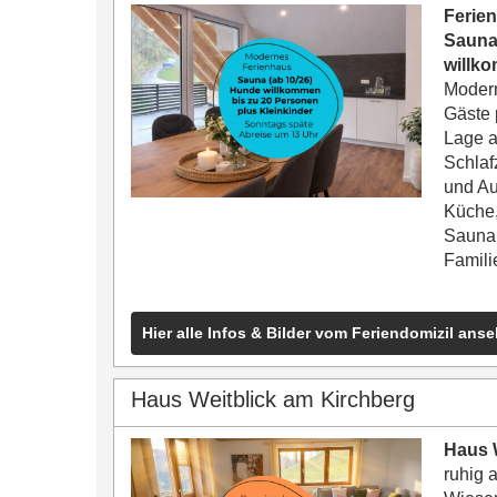
Ferien
Sauna 
willk
Modern
Gäste 
Lage a
Schlaf
und Au
Küche,
Sauna 
Famili
Hier alle Infos & Bilder vom Feriendomizil ans
Haus Weitblick am Kirchberg
Haus 
ruhig