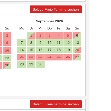
Belegt: Freie Termine suchen
September 2026
So
Mo
Di
Mi
Do
Fr
Sa
So
2
1
2
3
4
5
6
9
7
8
9
10
11
12
13
14
15
16
17
18
19
20
16
21
22
23
24
25
26
27
23
28
29
30
30
Belegt: Freie Termine suchen