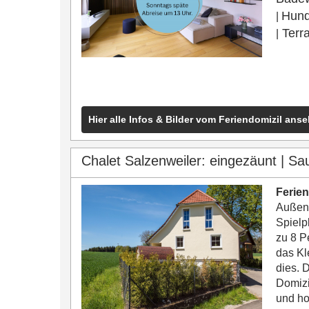
Hun
|
Terra
|
Hier alle Infos & Bilder vom Feriendomizil ans
Chalet Salzenweiler: eingezäunt | S
Ferien
Außens
Spielp
zu 8 P
das Kl
dies. 
Domizi
und ho