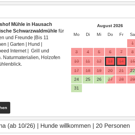
nshof Mühle in Hausach
August 2026
rische Schwarzwaldmühle
für
Mo
Di
Mi
Do
Fr
Sa
ien und Freunde
|B
is 11
1
nen
|
Garten
|
Hund
|
eed Internet
|
Grill und
3
4
5
6
7
8
. Naturmaterialien, Holzofen
10
11
12
13
14
15
hlenblick.
17
18
19
20
21
22
24
25
26
27
28
29
31
ehen
una (ab 10/26) | Hunde willkommen | 20 Personen