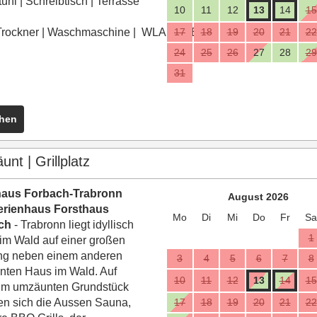
tuhl
|
Schreibtisch
|
Terrasse
10
11
12
13
14
15
Trockner
|
Waschmaschine
|
WLAN
17
|
BBQ
18
19
20
21
22
24
25
26
27
28
29
31
ehen
nt | Grillplatz
haus Forbach-Trabronn
August 2026
erienhaus Forsthaus
Mo
Di
Mi
Do
Fr
Sa
ch
- Trabronn liegt idyllisch
1
 im Wald auf einer großen
ng neben einem anderen
3
4
5
6
7
8
ten Haus im Wald. Auf
10
11
12
13
14
15
qm umzäunten Grundstück
en sich die Aussen Sauna,
17
18
19
20
21
22