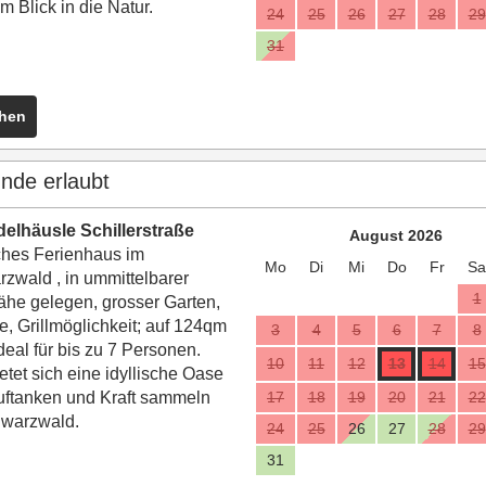
m Blick in die Natur.
24
25
26
27
28
29
31
ehen
unde erlaubt
elhäusle Schillerstraße
August 2026
sches Ferienhaus im
Mo
Di
Mi
Do
Fr
Sa
zwald , in ummittelbarer
1
he gelegen, grosser Garten,
e, Grillmöglichkeit; auf 124qm
3
4
5
6
7
8
deal für bis zu 7 Personen.
10
11
12
13
14
15
ietet sich eine idyllische Oase
ftanken und Kraft sammeln
17
18
19
20
21
22
hwarzwald.
24
25
26
27
28
29
31