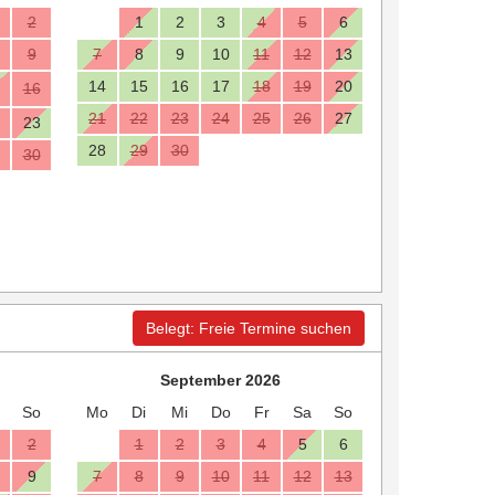
2
1
2
3
4
5
6
9
7
8
9
10
11
12
13
14
15
16
17
18
19
20
16
21
22
23
24
25
26
27
23
28
29
30
30
Belegt: Freie Termine suchen
September 2026
So
Mo
Di
Mi
Do
Fr
Sa
So
2
1
2
3
4
5
6
9
7
8
9
10
11
12
13