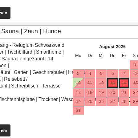
ehen
 Sauna | Zaun | Hunde
lang - Refugium Schwarzwald
August 2026
er | Tischbillard | Smarthome |
Mo
Di
Mi
Do
Fr
Sa
Sauna | eingezäunt | 14
1
en |
zäunt
|
Garten
|
Geschirrspüler
|
Haustiere
3
4
5
6
7
8
t
|
Reisebett /
10
11
12
13
14
15
tuhl
|
Schreibtisch
|
Terrasse
17
18
19
20
21
22
ischtennisplatte
|
Trockner
|
Waschmaschine
|
WLAN
|
BBQ
24
25
26
27
28
29
31
ehen