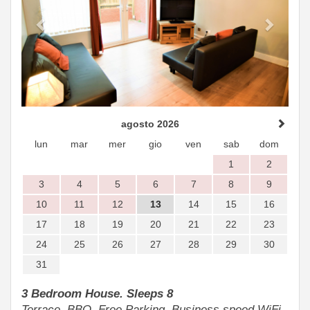
agosto 2026
lun
mar
mer
gio
ven
sab
dom
1
2
3
4
5
6
7
8
9
10
11
12
13
14
15
16
17
18
19
20
21
22
23
24
25
26
27
28
29
30
31
3 Bedroom House. Sleeps 8
Terrace, BBQ, Free Parking, Business speed WiFi.