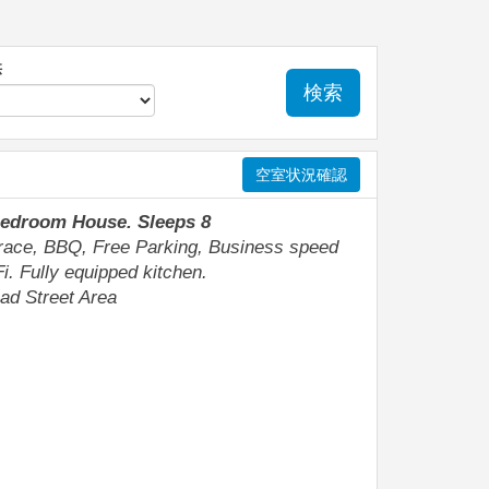
供
検索
空室状況確認
Bedroom House. Sleeps 8
race, BBQ, Free Parking, Business speed
i. Fully equipped kitchen.
ad Street Area