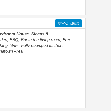
空室状況確認
Bedroom House. Sleeps 8
den, BBQ, Bar in the living room, Free
king, WiFi. Fully equipped kitchen..
natown Area