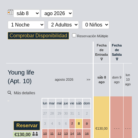
Reservación Múltiple
Fecha
Fecha
de
de
Entrada
Salida
∇
∇
Young life
lun
ma
sáb
8
dom
9
(Apt. 10)
agosto 2026
>>
10
1
ago
ago
ago
ag
Más detalles
lun
mar
mié
jue
vie
sáb
dom
27
28
29
30
31
1
2
3
4
5
6
7
8
9
€
130
,00
- - -
- - -
- -
€
130
,00
10
11
12
13
14
15
16