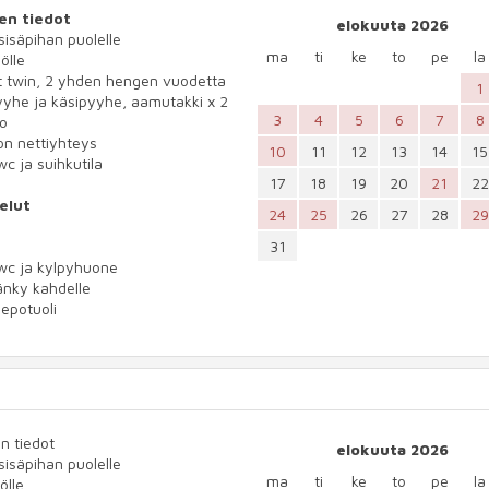
en tiedot
elokuuta 2026
 sisäpihan puolelle
ma
ti
ke
to
pe
la
ölle
t twin, 2 yhden hengen vuodetta
1
yhe ja käsipyyhe, aamutakki x 2
3
4
5
6
7
8
io
n nettiyhteys
10
11
12
13
14
15
wc ja suihkutila
17
18
19
20
21
22
elut
24
25
26
27
28
29
31
wc ja kylpyhuone
änky kahdelle
lepotuoli
n tiedot
elokuuta 2026
 sisäpihan puolelle
ma
ti
ke
to
pe
la
ölle