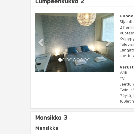
Lumpeenkukka 2
Previous
Next
Huone
Sijainti
2 henkil
Vuotee
Kylpypy
Televis
Langato
Jaettu 
Varust
Wifi
TV
Jaettu 
Twin-s
Pöytä, 
tuuletin
Mansikka 3
Mansikka