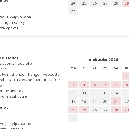
elut
24
25
26
27
28
29
31
wc ja kylpyhuone
hengen sänky
ntelypöytä
en tiedot
elokuuta 2026
 sisäpihan puolelle
ma
ti
ke
to
pe
la
ölle
t twin, 2 yhden hengen vuodetta
1
yhe ja käsipyyhe, aamutakki x 2
3
4
5
6
7
8
io
n nettiyhteys
10
11
12
13
14
15
wc ja suihkutila
17
18
19
20
21
22
elut
24
25
26
27
28
29
31
wc ja kylpyhuone
änky kahdelle