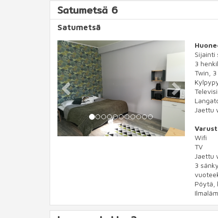
Satumetsä 6
Satumetsä
Previous
Next
Huone
Sijainti
3 henkil
Twin, 
Kylpypy
Televis
Langato
Jaettu 
Varust
Wifi
TV
Jaettu 
3 sänky
vuotee
Pöytä, k
Ilmalä