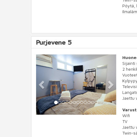
Pöytä, 
Ilmalä
Purjevene 5
Previous
Next
Huone
Sijainti
2 henkil
Vuotee
Kylpypy
Televis
Langato
Jaettu 
Varust
Wifi
TV
Jaettu 
Twin-s