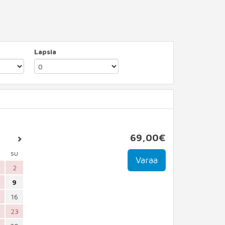
Lapsia
69
,00
€
su
2
9
16
23