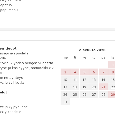
lepotuoli
mpöpumppu
en tiedot
elokuuta 2026
 sisäpihan puolelle
ma
ti
ke
to
pe
la
ölle
t twin, 2 yhden hengen vuodetta
1
yhe ja käsipyyhe, aamutakki x 2
3
4
5
6
7
8
io
n nettiyhteys
10
11
12
13
14
15
wc ja suihkutila
17
18
19
20
21
22
elut
24
25
26
27
28
29
31
wc ja kylpyhuone
änky kahdelle