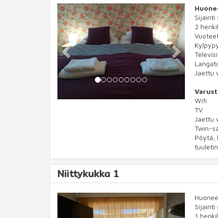
Previous
Next
Huone
Sijainti
2 henkil
Vuotee
Kylpypy
Televis
Langato
Jaettu 
Varust
Wifi
TV
Jaettu 
Twin-s
Pöytä, 
tuuletin
Niittykukka 1
Previous
Next
Huonee
Sijainti
1 henkil