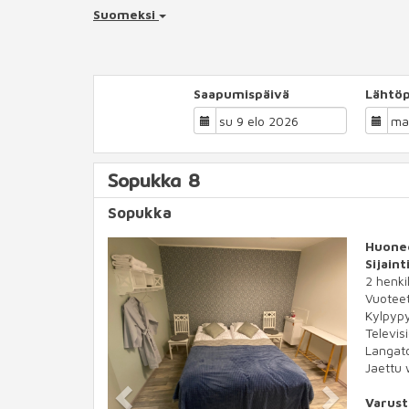
Suomeksi
Saapumispäivä
Lähtöp
Sopukka 8
Sopukka
Previous
Next
Huone
Sijain
2 henkil
Vuotee
Kylpypy
Televis
Langato
Jaettu 
Varust