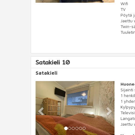
Wifi
TV
Pöytä j
Jaettu 
Twin-s
Tuuleti
Satakieli 10
Satakieli
Previous
Next
Huone
Sijainti
1 henkil
1 yhde
Kylpypy
Televis
Langato
Jaettu 