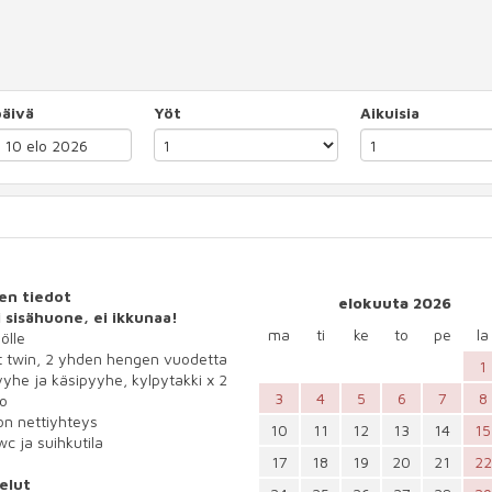
äivä
Yöt
Aikuisia
en tiedot
elokuuta 2026
ti sisähuone, ei ikkunaa!
ma
ti
ke
to
pe
la
ölle
t twin, 2 yhden hengen vuodetta
1
yhe ja käsipyyhe, kylpytakki x 2
3
4
5
6
7
8
io
n nettiyhteys
10
11
12
13
14
15
wc ja suihkutila
17
18
19
20
21
22
elut