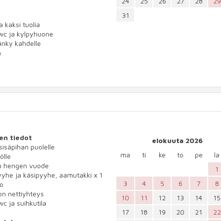
24
25
26
27
28
29
31
a kaksi tuolia
wc ja kylpyhuone
änky kahdelle
n
en tiedot
elokuuta 2026
 sisäpihan puolelle
ma
ti
ke
to
pe
la
ölle
n hengen vuode
1
yhe ja käsipyyhe, aamutakki x 1
3
4
5
6
7
8
io
n nettiyhteys
10
11
12
13
14
15
wc ja suihkutila
17
18
19
20
21
22