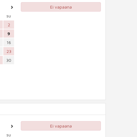
Ei vapaana
su
2
9
16
23
30
Ei vapaana
su