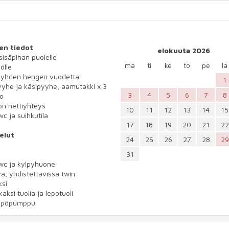
en tiedot
elokuuta 2026
 sisäpihan puolelle
ma
ti
ke
to
pe
la
ölle
3 yhden hengen vuodetta
1
yhe ja käsipyyhe, aamutakki x 3
3
4
5
6
7
8
io
n nettiyhteys
10
11
12
13
14
15
wc ja suihkutila
17
18
19
20
21
22
elut
24
25
26
27
28
29
31
wc ja kylpyhuone
ä, yhdistettävissä twin
ksi
aksi tuolia ja lepotuoli
mpöpumppu