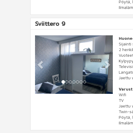
Pöytä, 
Ilmalä
Sviittero 9
Previous
Next
Huone
Sijainti
2 henkil
Vuotee
Kylpypy
Televis
Langato
Jaettu 
Varust
Wifi
TV
Jaettu 
Twin-s
Pöytä, 
Ilmalä