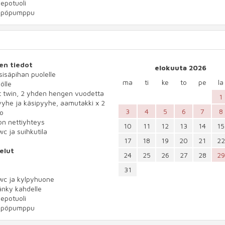
lepotuoli
mpöpumppu
en tiedot
elokuuta 2026
 sisäpihan puolelle
ma
ti
ke
to
pe
la
ölle
t twin, 2 yhden hengen vuodetta
1
yhe ja käsipyyhe, aamutakki x 2
3
4
5
6
7
8
io
n nettiyhteys
10
11
12
13
14
15
wc ja suihkutila
17
18
19
20
21
22
elut
24
25
26
27
28
29
31
wc ja kylpyhuone
änky kahdelle
lepotuoli
mpöpumppu