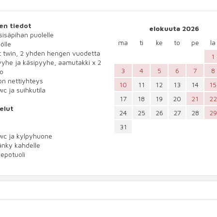
en tiedot
elokuuta 2026
 sisäpihan puolelle
ma
ti
ke
to
pe
la
ölle
t twin, 2 yhden hengen vuodetta
1
yhe ja käsipyyhe, aamutakki x 2
3
4
5
6
7
8
io
n nettiyhteys
10
11
12
13
14
15
wc ja suihkutila
17
18
19
20
21
22
elut
24
25
26
27
28
29
31
wc ja kylpyhuone
änky kahdelle
lepotuoli