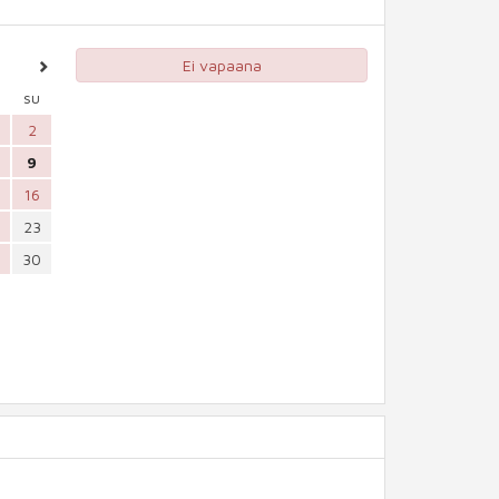
Ei vapaana
su
2
9
16
23
30