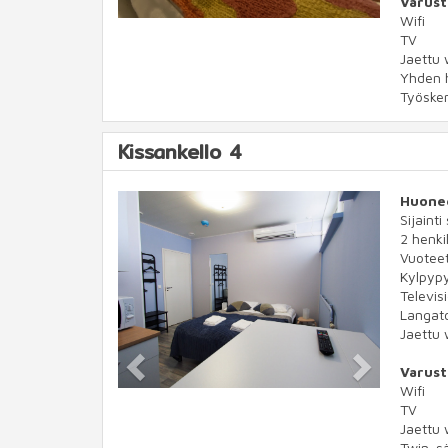
Varust
Wifi
TV
Jaettu 
Yhden 
Työske
Kissankello 4
Previous
Next
Huone
Sijainti
2 henkil
Vuotee
Kylpypy
Televis
Langato
Jaettu 
Varust
Wifi
TV
Jaettu 
Twin-s