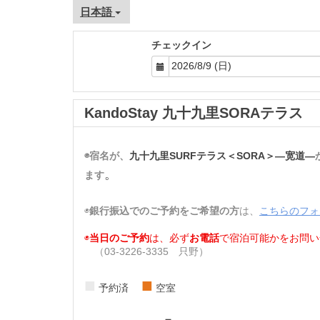
日本語
チェックイン
KandoStay 九十九里SORAテラス
◉宿名が、
九十九里SURFテラス＜SORA＞
—
宽道
—
。
ます
◉
銀行振込でのご予約をご希望の方
は、
こちらのフォ
◉
当日のご予約
は、必ず
お電話
で宿泊可能かをお問い
（03-3226-3335 只野）
■
■
予約済
空室