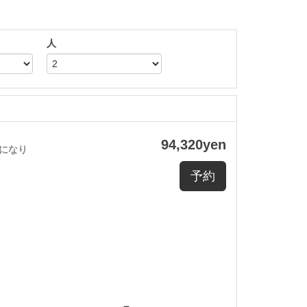
人
94,320
yen
になり