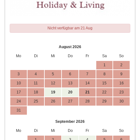
Nicht verfügbar am 21 Aug
August 2026
Mo
Di
Mi
Do
Fr
Sa
So
1
2
3
4
5
6
7
8
9
10
11
12
13
14
15
16
17
18
19
20
21
22
23
24
25
26
27
28
29
30
31
September 2026
Mo
Di
Mi
Do
Fr
Sa
So
1
2
3
4
5
6