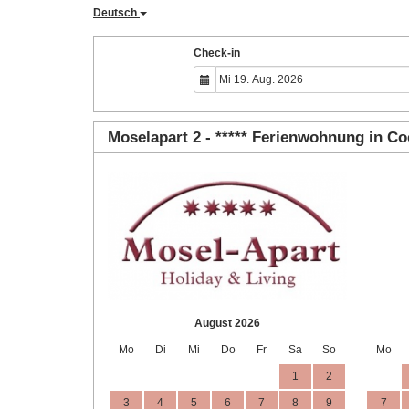
Deutsch
Check-in
Moselapart 2 - ***** Ferienwohnung in C
August 2026
Mo
Di
Mi
Do
Fr
Sa
So
Mo
1
2
3
4
5
6
7
8
9
7