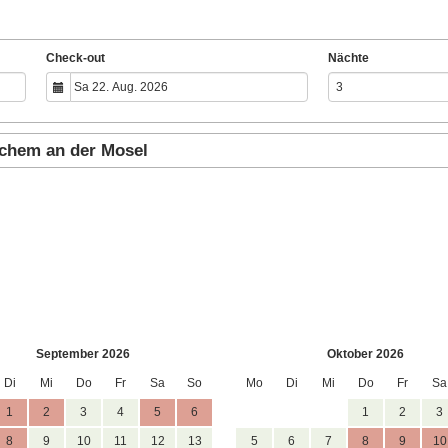
Check-out
Nächte
ochem an der Mosel
September 2026
Oktober 2026
Di
Mi
Do
Fr
Sa
So
Mo
Di
Mi
Do
Fr
Sa
1
2
3
4
5
6
1
2
3
8
9
10
11
12
13
5
6
7
8
9
10