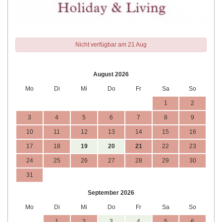
Nicht verfügbar am 21 Aug
August 2026
Mo
Di
Mi
Do
Fr
Sa
So
1
2
3
4
5
6
7
8
9
10
11
12
13
14
15
16
17
18
19
20
21
22
23
24
25
26
27
28
29
30
31
September 2026
Mo
Di
Mi
Do
Fr
Sa
So
1
2
3
4
5
6