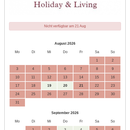
Nicht verfügbar am 21 Aug
August 2026
Mo
Di
Mi
Do
Fr
Sa
So
1
2
3
4
5
6
7
8
9
10
11
12
13
14
15
16
17
18
19
20
21
22
23
24
25
26
27
28
29
30
31
September 2026
Mo
Di
Mi
Do
Fr
Sa
So
1
2
3
4
5
6