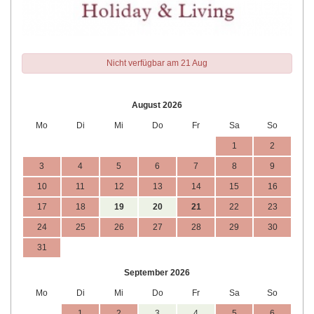
Nicht verfügbar am 21 Aug
August 2026
Mo
Di
Mi
Do
Fr
Sa
So
1
2
3
4
5
6
7
8
9
10
11
12
13
14
15
16
17
18
19
20
21
22
23
24
25
26
27
28
29
30
31
September 2026
Mo
Di
Mi
Do
Fr
Sa
So
1
2
3
4
5
6