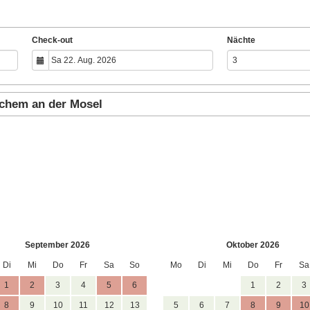
Check-out
Nächte
ochem an der Mosel
September 2026
Oktober 2026
Di
Mi
Do
Fr
Sa
So
Mo
Di
Mi
Do
Fr
Sa
1
2
3
4
5
6
1
2
3
8
9
10
11
12
13
5
6
7
8
9
10