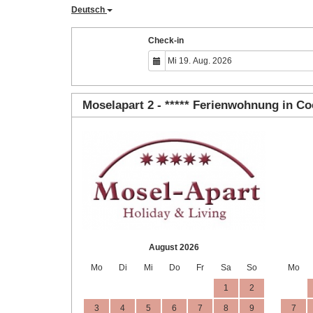
Deutsch
Check-in
Moselapart 2 - ***** Ferienwohnung in C
August 2026
Mo
Di
Mi
Do
Fr
Sa
So
Mo
1
2
3
4
5
6
7
8
9
7