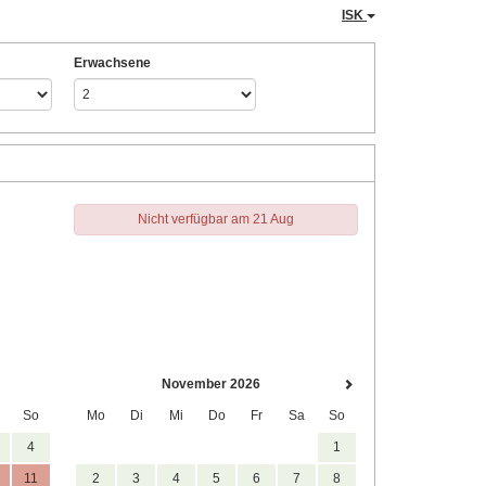
ISK
Erwachsene
Nicht verfügbar am 21 Aug
November 2026
So
Mo
Di
Mi
Do
Fr
Sa
So
4
1
11
2
3
4
5
6
7
8