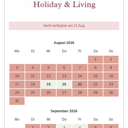
Nicht verfügbar am 21 Aug
August 2026
Mo
Di
Mi
Do
Fr
Sa
So
1
2
3
4
5
6
7
8
9
10
11
12
13
14
15
16
17
18
19
20
21
22
23
24
25
26
27
28
29
30
31
September 2026
Mo
Di
Mi
Do
Fr
Sa
So
1
2
3
4
5
6