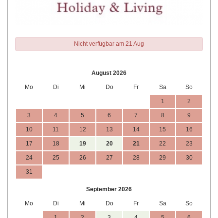
Nicht verfügbar am 21 Aug
August 2026
Mo
Di
Mi
Do
Fr
Sa
So
1
2
3
4
5
6
7
8
9
10
11
12
13
14
15
16
17
18
19
20
21
22
23
24
25
26
27
28
29
30
31
September 2026
Mo
Di
Mi
Do
Fr
Sa
So
1
2
3
4
5
6