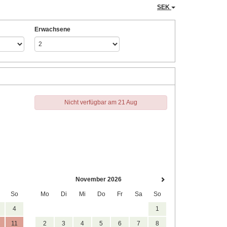
SEK
Erwachsene
Nicht verfügbar am 21 Aug
November 2026
So
Mo
Di
Mi
Do
Fr
Sa
So
4
1
11
2
3
4
5
6
7
8