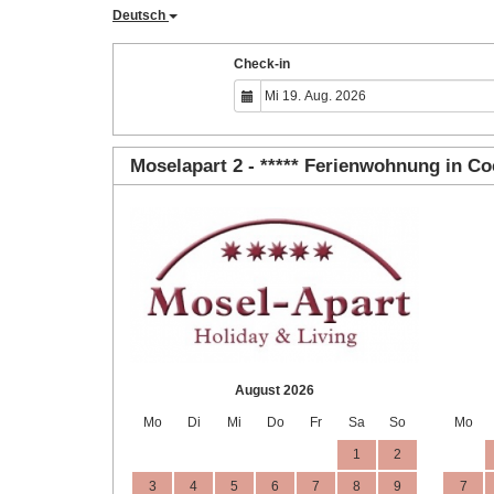
Deutsch
Check-in
Moselapart 2 - ***** Ferienwohnung in C
August 2026
Mo
Di
Mi
Do
Fr
Sa
So
Mo
1
2
3
4
5
6
7
8
9
7