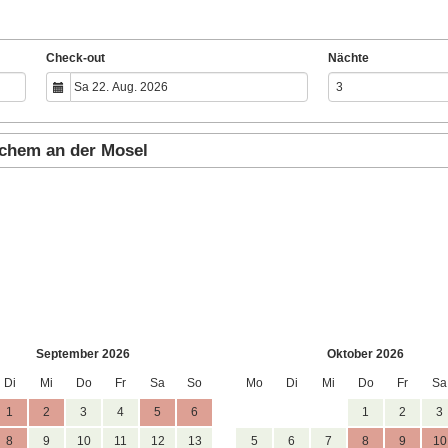
Check-out
Nächte
ochem an der Mosel
September 2026
Oktober 2026
Di
Mi
Do
Fr
Sa
So
Mo
Di
Mi
Do
Fr
Sa
1
2
3
4
5
6
1
2
3
8
9
10
11
12
13
5
6
7
8
9
10