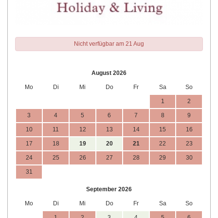
Nicht verfügbar am 21 Aug
August 2026
Mo
Di
Mi
Do
Fr
Sa
So
1
2
3
4
5
6
7
8
9
10
11
12
13
14
15
16
17
18
19
20
21
22
23
24
25
26
27
28
29
30
31
September 2026
Mo
Di
Mi
Do
Fr
Sa
So
1
2
3
4
5
6