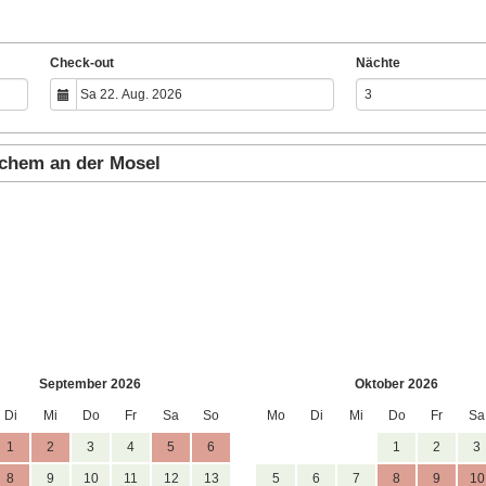
Check-out
Nächte
ochem an der Mosel
September 2026
Oktober 2026
Di
Mi
Do
Fr
Sa
So
Mo
Di
Mi
Do
Fr
Sa
1
2
3
4
5
6
1
2
3
8
9
10
11
12
13
5
6
7
8
9
10