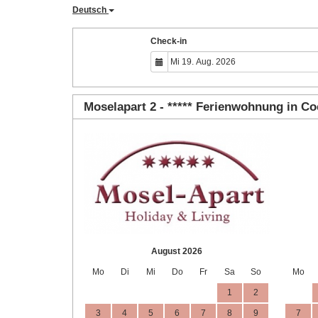
Deutsch
Check-in
Moselapart 2 - ***** Ferienwohnung in C
August 2026
Mo
Di
Mi
Do
Fr
Sa
So
Mo
1
2
3
4
5
6
7
8
9
7