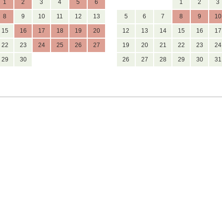
1
2
3
4
5
6
1
2
3
8
9
10
11
12
13
5
6
7
8
9
10
15
16
17
18
19
20
12
13
14
15
16
17
22
23
24
25
26
27
19
20
21
22
23
24
29
30
26
27
28
29
30
31