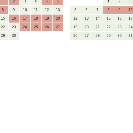
1
2
3
4
5
6
1
2
3
8
9
10
11
12
13
5
6
7
8
9
10
15
16
17
18
19
20
12
13
14
15
16
17
22
23
24
25
26
27
19
20
21
22
23
24
29
30
26
27
28
29
30
31