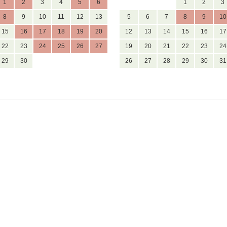
1
2
3
4
5
6
1
2
3
8
9
10
11
12
13
5
6
7
8
9
10
15
16
17
18
19
20
12
13
14
15
16
17
22
23
24
25
26
27
19
20
21
22
23
24
29
30
26
27
28
29
30
31