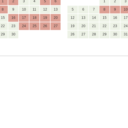
1
2
3
4
5
6
1
2
3
8
9
10
11
12
13
5
6
7
8
9
10
15
16
17
18
19
20
12
13
14
15
16
17
22
23
24
25
26
27
19
20
21
22
23
24
29
30
26
27
28
29
30
31