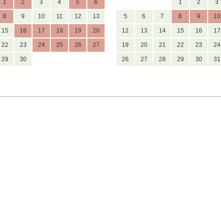
1
2
3
4
5
6
1
2
3
8
9
10
11
12
13
5
6
7
8
9
10
15
16
17
18
19
20
12
13
14
15
16
17
22
23
24
25
26
27
19
20
21
22
23
24
29
30
26
27
28
29
30
31