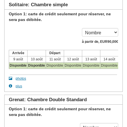
Solitaire: Chambre simple
Option 1: carte de crédit seulement pour réserver, ne
sera pas débitée.
à partir de‚
EUR
90
,00
€
Arrivée
Départ
9 août
10 août
11 août
12 août
13 août
14 août
15 
Disponible
Disponible
Disponible
Disponible
Disponible
Disponible
Disp
photos
plus
Grenat: Chambre Double Standard
Option 1: carte de crédit seulement pour réserver, ne
sera pas débitée.