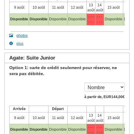
13
14
9 août
10 août
11 août
12 août
15 août
16 a
août
août
- - -
- - -
Disponible
Disponible
Disponible
Disponible
Disponible
Dispo
- - -
- - -
photos
plus
Agate: Suite Junior
Option 1: carte de crédit seulement pour réserver, ne
sera pas débitée.
à partir de‚
EUR
144
,00
€
Arrivée
Départ
13
14
9 août
10 août
11 août
12 août
15 août
16 a
août
août
- - -
- - -
Disponible
Disponible
Disponible
Disponible
Disponible
Dispo
- - -
- - -