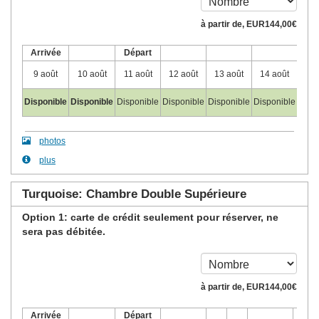
à partir de‚
EUR
144
,00
€
Arrivée
Départ
9 août
10 août
11 août
12 août
13 août
14 août
15 
Disponible
Disponible
Disponible
Disponible
Disponible
Disponible
Disp
photos
plus
Turquoise: Chambre Double Supérieure
Option 1: carte de crédit seulement pour réserver, ne
sera pas débitée.
à partir de‚
EUR
144
,00
€
Arrivée
Départ