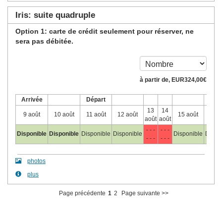
Iris: suite quadruple
Option 1: carte de crédit seulement pour réserver, ne
sera pas débitée.
à partir de‚
EUR
324
,00
€
Arrivée
Départ
13
14
9 août
10 août
11 août
12 août
15 août
16 a
août
août
- - -
- - -
Disponible
Disponible
Disponible
Disponible
Disponible
Dispo
- - -
- - -
photos
plus
Page précédente
1
2
Page suivante >>