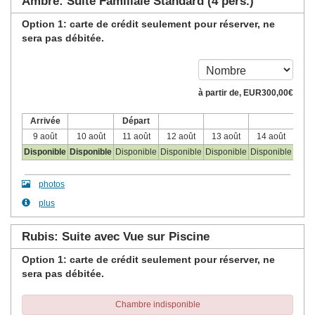
Ambre: Suite Familiale Standard (4 pers.)
Option 1: carte de crédit seulement pour réserver, ne
sera pas débitée.
à partir de‚
EUR
300
,00
€
Arrivée
Départ
9 août
10 août
11 août
12 août
13 août
14 août
15 
Disponible
Disponible
Disponible
Disponible
Disponible
Disponible
Disp
photos
plus
Rubis: Suite avec Vue sur Piscine
Option 1: carte de crédit seulement pour réserver, ne
sera pas débitée.
Chambre indisponible