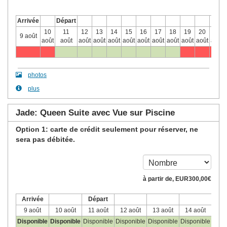
Arrivée
Départ
10
11
12
13
14
15
16
17
18
19
20
21
9 août
août
août
août
août
août
août
août
août
août
août
août
août
photos
plus
Jade: Queen Suite avec Vue sur Piscine
Option 1: carte de crédit seulement pour réserver, ne
sera pas débitée.
à partir de‚
EUR
300
,00
€
Arrivée
Départ
9 août
10 août
11 août
12 août
13 août
14 août
15 
Disponible
Disponible
Disponible
Disponible
Disponible
Disponible
Disp