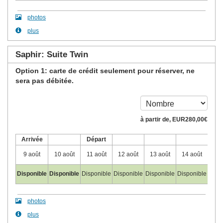
photos
plus
Saphir: Suite Twin
Option 1: carte de crédit seulement pour réserver, ne
sera pas débitée.
à partir de‚
EUR
280
,00
€
Arrivée
Départ
9 août
10 août
11 août
12 août
13 août
14 août
15 
Disponible
Disponible
Disponible
Disponible
Disponible
Disponible
Disp
photos
plus