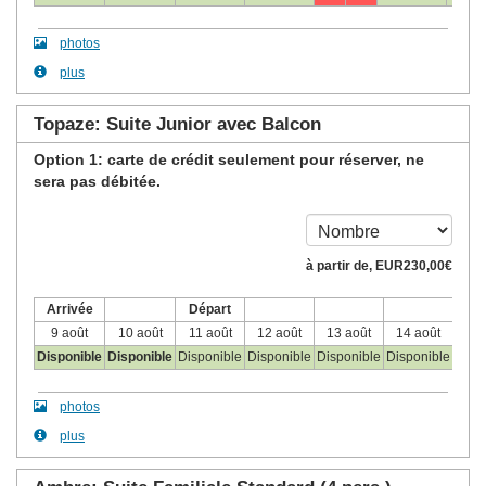
photos
plus
Topaze: Suite Junior avec Balcon
Option 1: carte de crédit seulement pour réserver, ne
sera pas débitée.
à partir de‚
EUR
230
,00
€
Arrivée
Départ
9 août
10 août
11 août
12 août
13 août
14 août
15 
Disponible
Disponible
Disponible
Disponible
Disponible
Disponible
Disp
photos
plus