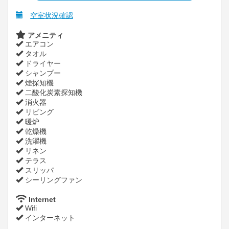
空室状況確認
アメニティ
エアコン
タオル
ドライヤー
シャンプー
煙探知機
二酸化炭素探知機
消火器
リビング
暖炉
乾燥機
洗濯機
リネン
テラス
スリッパ
シーリングファン
Internet
Wifi
インターネット