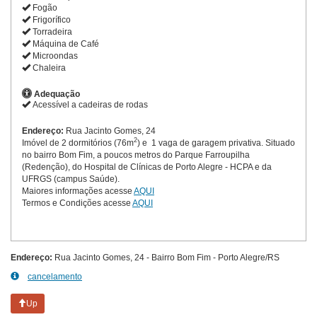
Fogão
Frigorífico
Torradeira
Máquina de Café
Microondas
Chaleira
Adequação
Acessível a cadeiras de rodas
Endereço:
Rua Jacinto Gomes, 24
2
Imóvel de 2 dormitórios (76m
) e 1 vaga de garagem privativa. Situado
no bairro Bom Fim, a poucos metros do Parque Farroupilha
(Redenção), do Hospital de Clínicas de Porto Alegre - HCPA e da
UFRGS (campus Saúde).
Maiores informações acesse
AQUI
Termos e Condições acesse
AQUI
Endereço:
Rua Jacinto Gomes, 24 - Bairro Bom Fim - Porto Alegre/RS
cancelamento
Up