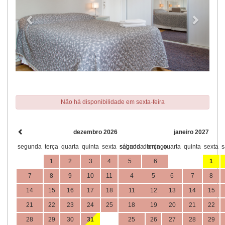
Não há disponibilidade em sexta-feira
dezembro 2026
janeiro 2027
segunda
terça
quarta
quinta
sexta
sábado
segunda
domingo
terça
quarta
quinta
sexta
s
1
2
3
4
5
6
1
7
8
9
10
11
12
4
13
5
6
7
8
14
15
16
17
18
19
11
12
20
13
14
15
21
22
23
24
25
26
18
19
27
20
21
22
28
29
30
31
25
26
27
28
29