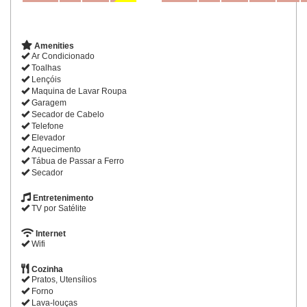
Amenities
Ar Condicionado
Toalhas
Lençóis
Maquina de Lavar Roupa
Garagem
Secador de Cabelo
Telefone
Elevador
Aquecimento
Tábua de Passar a Ferro
Secador
Entretenimento
TV por Satélite
Internet
Wifi
Cozinha
Pratos, Utensílios
Forno
Lava-louças