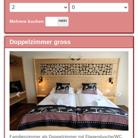
ja
nein
Mehrere buchen
Doppelzimmer gross
Previous
Next
Familienzimmer als Doppelzimmer mit Etagendusche/WC,